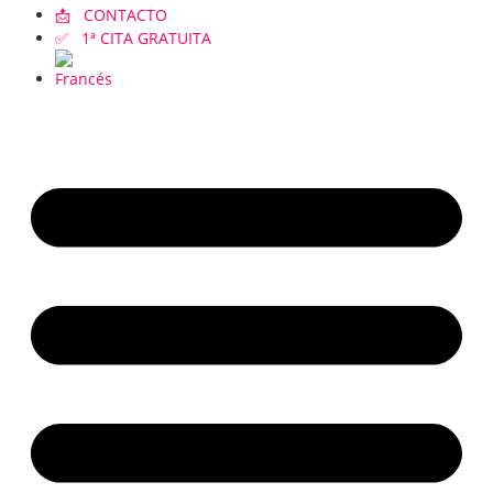
📩 CONTACTO
✅ 1ª CITA GRATUITA