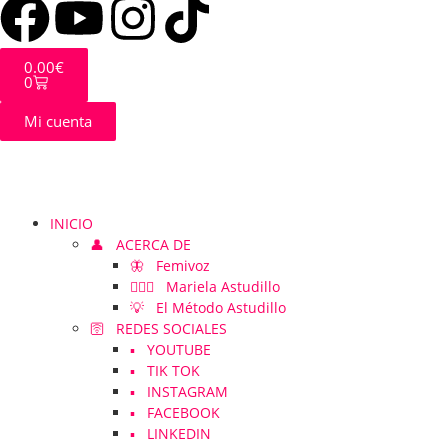
0.00
€
0
Mi cuenta
INICIO
👤 ACERCA DE
🦋 Femivoz
👱🏻‍♀️ Mariela Astudillo
💡 El Método Astudillo
🛜 REDES SOCIALES
▪️ YOUTUBE
▪️ TIK TOK
▪️ INSTAGRAM
▪️ FACEBOOK
▪️ LINKEDIN