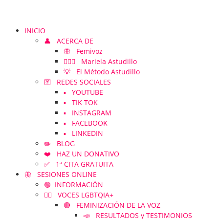
INICIO
👤 ACERCA DE
🦋 Femivoz
👱🏻‍♀️ Mariela Astudillo
💡 El Método Astudillo
🛜 REDES SOCIALES
▪️ YOUTUBE
▪️ TIK TOK
▪️ INSTAGRAM
▪️ FACEBOOK
▪️ LINKEDIN
✏️ BLOG
❤️ HAZ UN DONATIVO
✅ 1ª CITA GRATUITA
🦋 SESIONES ONLINE
🟢 INFORMACIÓN
🏳️‍🌈 VOCES LGBTQIA+
🔴 FEMINIZACIÓN DE LA VOZ
📣 RESULTADOS y TESTIMONIOS