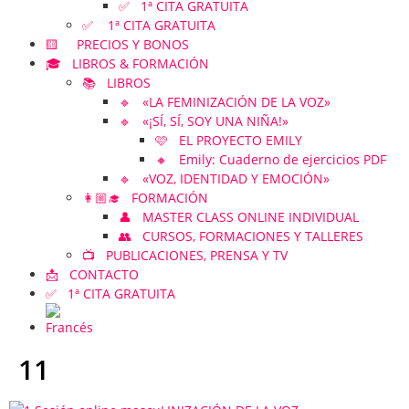
✅ 1ª CITA GRATUITA
✅ 1ª CITA GRATUITA
🟨 PRECIOS Y BONOS
🎓 LIBROS & FORMACIÓN
📚 LIBROS
🔹 «LA FEMINIZACIÓN DE LA VOZ»
🔹 «¡SÍ, SÍ, SOY UNA NIÑA!»
🩷 EL PROYECTO EMILY
🔸 Emily: Cuaderno de ejercicios PDF
🔹 «VOZ, IDENTIDAD Y EMOCIÓN»
👩🏼‍🎓 FORMACIÓN
👤 MASTER CLASS ONLINE INDIVIDUAL
👥 CURSOS, FORMACIONES Y TALLERES
📺 PUBLICACIONES, PRENSA Y TV
📩 CONTACTO
✅ 1ª CITA GRATUITA
11