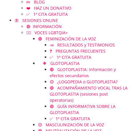
✏️ BLOG
❤️ HAZ UN DONATIVO
✅ 1ª CITA GRATUITA
🦋 SESIONES ONLINE
🟢 INFORMACIÓN
🏳️‍🌈 VOCES LGBTQIA+
🔴 FEMINIZACIÓN DE LA VOZ
📣 RESULTADOS y TESTIMONIOS
❓ PREGUNTAS FRECUENTES
✅ 1ª CITA GRATUITA
🔶 GLOTOPLASTIA
🔴 GLOTOPLASTIA: información y
efectos secundarios
🟡 ¿LOGOPEDIA o GLOTOPLASTIA?
🔵 ACOMPAÑAMIENTO VOCAL TRAS LA
GLOTOPLASTIA (sesiones post
operatorias)
🟣 GUÍA INFORMATIVA SOBRE LA
GLOTOPLASTIA
✅ 1ª CITA GRATUITA
🟡 MASCULINIZACIÓN DE LA VOZ
🟢 NEUTRALIZACIÓN DE LA VOZ