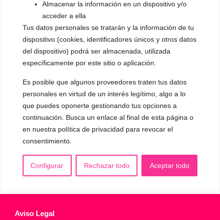
Almacenar la información en un dispositivo y/o
▪️ Caracterización de la voz
acceder a ella
Tus datos personales se tratarán y la información de tu
▪️ Voz virilizada por esteroides
dispositivo (cookies, identificadores únicos y otros datos
▪️ Modificación del acento
del dispositivo) podrá ser almacenada, utilizada
específicamente por este sitio o aplicación.
🟥 CIRUGÍA: Glotoplastia
Es posible que algunos proveedores traten tus datos
personales en virtud de un interés legítimo, algo a lo
CONTACTO Y CITAS
que puedes oponerte gestionando tus opciones a
✅
Pide tu CITA ONLINE
continuación. Busca un enlace al final de esta página o
WhatsApp :
+34 625 14 46 47
en nuestra política de privacidad para revocar el
consentimiento.
Email :
contacto@femivoz.es
Configurar
Rechazar todo
Aceptar todo
Aviso Legal