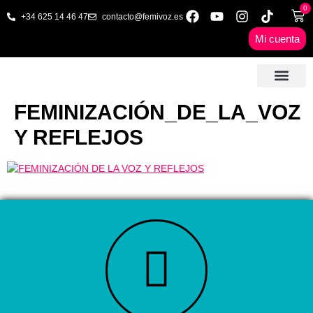
0
+34 625 14 46 47
contacto@femivoz.es
Mi cuenta
🦋 SESIONES ONLINE
🟨 PRECIOS Y BONOS
🎓 LIBROS & FORMA
📩 CONTAC
✅ 1ª CITA GRATUITA
FEMINIZACIÓN_DE_LA_VOZ
Y REFLEJOS