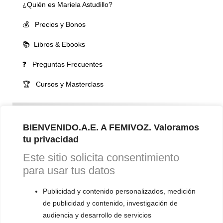
¿Quién es Mariela Astudillo?
💰 Precios y Bonos
📚 Libros & Ebooks
❓ Preguntas Frecuentes
🏆 Cursos y Masterclass
VOCES LGBTQIA+ 🏳️‍🌈
▪️ Feminización de la voz
BIENVENIDO.A.E. A FEMIVOZ. Valoramos
tu privacidad
▪️ Masculinización de la voz
Este sitio solicita consentimiento
▪️ Neutralización de la voz
para usar tus datos
▪️ Dualización de la voz
Publicidad y contenido personalizados, medición
▪️ Androginización de la voz
de publicidad y contenido, investigación de
audiencia y desarrollo de servicios
OTRAS SESIONES