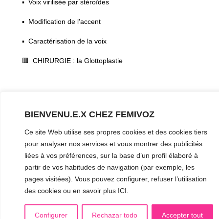
▪️ Voix virilisée par stéroïdes
▪️ Modification de l’accent
▪️ Caractérisation de la voix
🟥 CHIRURGIE : la Glottoplastie
CONTACT & RDV
✅
Prendre RDV en ligne
BIENVENU.E.X CHEZ FEMIVOZ
WhatsApp :
+34 625 14 46 47
Ce site Web utilise ses propres cookies et des cookies tiers
Email :
info@femivoz.com
pour analyser nos services et vous montrer des publicités
liées à vos préférences, sur la base d’un profil élaboré à
partir de vos habitudes de navigation (par exemple, les
pages visitées). Vous pouvez configurer, refuser l’utilisation
des cookies ou en savoir plus ICI.
Mentions Légales
Confidentialité
Configurer
Rechazar todo
Accepter tout