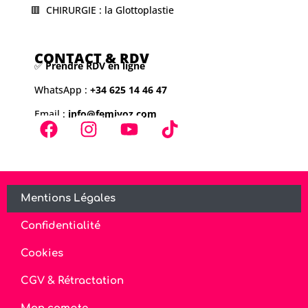
🟥 CHIRURGIE : la Glottoplastie
CONTACT & RDV
✅
Prendre RDV en ligne
WhatsApp :
+34 625 14 46 47
Email :
info@femivoz.com
Mentions Légales
Confidentialité
Cookies
CGV & Rétractation