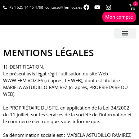
0
+34 625 14 46 47
contacto@femivoz.es
Mon compte
🦋 SÉANCES EN LIGN
🟨 TARIFS & FORF
🎓 LIVRES & FORM
📩 CONTAC
✅ 1º RDV GRATUIT
MENTIONS LÉGALES
1) IDENTIFICATION.
Le présent avis légal régit l’utilisation du site Web
WWW.FEMIVOZ.ES (ci-après, LE WEB), dont est titulaire
MARIELA ASTUDILLO RAMIREZ (ci-après, PROPRIÉTAIRE DU
WEB).
Le PROPRIÉTAIRE DU SITE, en application de la Loi 34/2002,
du 11 juillet, sur les services de la société de l’information et
le commerce électronique, vous informe que:
Sa dénomination sociale est : MARIELA ASTUDILLO RAMIREZ