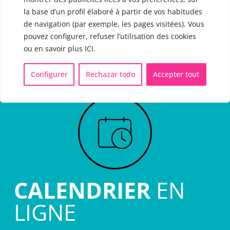
l’utilisateur a son domicile en dehors de l’Espagne, le
la base d’un profil élaboré à partir de vos habitudes
prestataire et l’utilisateur, renoncent expressément à tout
de navigation (par exemple, les pages visitées). Vous
autre forum, en se soumettant aux Tribunaux du domicile du
pouvez configurer, refuser l’utilisation des cookies
PROPRIÉTAIRE DU SITE WEB.
ou en savoir plus ICI.
Configurer
Rechazar todo
Accepter tout
CALENDRIER
EN
LIGNE