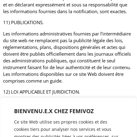
et en déclarant expressément et sous sa responsabilité que
les informations fournies dans la notification, sont exactes.
11) PUBLICATIONS.
Les informations administratives fournies par l’intermédiaire
du site web ne remplacent pas la publicité légale des lois,
réglementations, plans, dispositions générales et actes qui
doivent être publiés officiellement dans les journaux officiels
des administrations publiques, qui constituent le seul
instrument faisant foi de leur authenticité et de leur contenu.
Les informations disponibles sur ce site Web doivent être
comprises comme un guide.
12) LOI APPLICABLE ET JURIDICTION.
Ces conditions seront régies ou interprétées conformément à
la législation espagnole dans ce qui n’est pas expressément
BIENVENU.E.X CHEZ FEMIVOZ
établi. Le prestataire et l’utilisateur conviennent de soumettre
Ce site Web utilise ses propres cookies et des
tout litige pouvant survenir sur la fourniture des produits ou
cookies tiers pour analyser nos services et vous
services faisant l’objet de ces Conditions, aux Tribunaux et
Tribunaux du domicile de l’utilisateur. Dans le cas où
montrer des publicités liées à vos préférences, sur