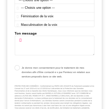
Ton message
.
Je donne mon consentement pour le traitement de mes
données afin d'être contacté·e·x par Femivoz en relation aux
services proposés dans ce site web.
PROTECTION DES DONNÉES : Conformément au RGPD (UE) 2016/679 du Parlement européen et du
Conseil du 27 avril 2016 et à la LO 3/2018 du 5 décembre de la Protection des Données
Personnelles et de la Garantie des Droits Numériques, nous vous informons que les données vous
sont fournies. fournis seront traités par MARIELA ASTUDILLO RAMIREZ avec CIF X1588529B et
adresse à ALTOS DEL RODEO Nº 20 7, 29660 MARBELLA (MALAGA), afin de répondre à votre
demande d’informations. La base juridique pour le traitement de vos données est le consentement
donné pour l’envoi d’informations. Les données fournies seront conservées pendant la durée de la
relation contractuelle ou pendant les années nécessaires pour remplir les obligations légales. Les
données ne seront pas transmises à des tiers sauf dans les cas où une obligation légale existe.
Vous pouvez exercer vos droits d’accès, de rectification, de limitation du traitement, portabilité,