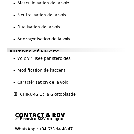
▪️ Masculinisation de la voix
▪️ Neutralisation de la voix
▪️ Dualisation de la voix
▪️ Androgynisation de la voix
AUTRES SÉANCES
▪️ Voix virilisée par stéroïdes
▪️ Modification de l’accent
▪️ Caractérisation de la voix
🟥 CHIRURGIE : la Glottoplastie
CONTACT & RDV
✅
Prendre RDV en ligne
WhatsApp :
+34 625 14 46 47