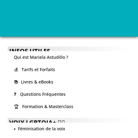
INFOS UTILES
Qui est Mariela Astudillo ?
💰 Tarifs et Forfaits
📚 Livres & eBooks
❓ Questions Fréquentes
🏆 Formation & Masterclass
VOIX LGBTQIA+ 🏳️‍🌈
▪️ Féminisation de la voix