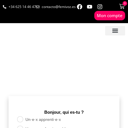
0
+34 625 14 46 47
contacto@femivoz.es
Mon compte
🦋 SÉANCES EN LIGN
🟨 TARIFS & FORF
🎓 LIVRES & FORM
📩 CONTAC
✅ 1º RDV GRATUIT
Ça y est tu es là !
Bonjour, qui es-tu ?
Un·e·x apprenti·e·x
.