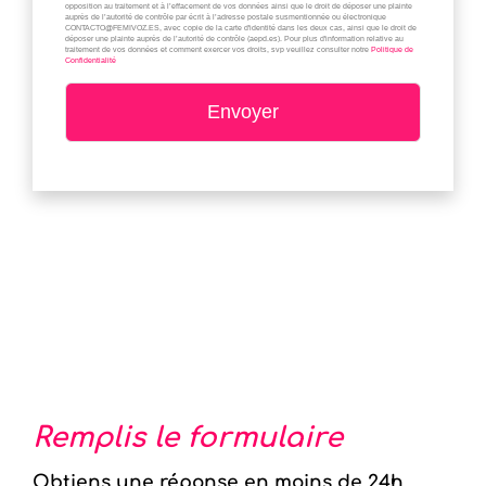
opposition au traitement et à l’effacement de vos données ainsi que le droit de déposer une plainte
auprès de l’autorité de contrôle par écrit à l’adresse postale susmentionnée ou électronique
CONTACTO@FEMIVOZ.ES, avec copie de la carte d'identité dans les deux cas, ainsi que le droit de
déposer une plainte auprès de l’autorité de contrôle (aepd.es). Pour plus d'information relative au
traitement de vos données et comment exercer vos droits, svp veuillez consulter notre
Politique de
Confidentialité
Envoyer
Besoin d'aide ?
Remplis le formulaire
Obtiens une réponse en moins de 24h