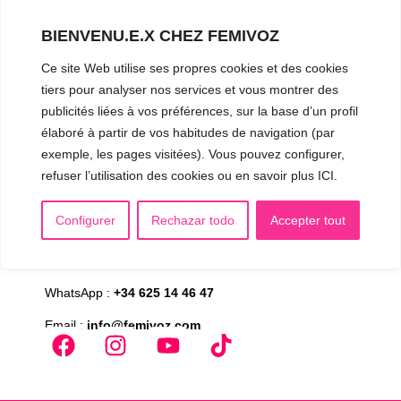
▪️ Androgynisation de la voix
BIENVENU.E.X CHEZ FEMIVOZ
AUTRES SÉANCES
Ce site Web utilise ses propres cookies et des cookies
▪️ Voix virilisée par stéroïdes
tiers pour analyser nos services et vous montrer des
publicités liées à vos préférences, sur la base d’un profil
▪️ Modification de l’accent
élaboré à partir de vos habitudes de navigation (par
▪️ Caractérisation de la voix
exemple, les pages visitées). Vous pouvez configurer,
refuser l’utilisation des cookies ou en savoir plus ICI.
🟥 CHIRURGIE : la Glottoplastie
Configurer
Rechazar todo
Accepter tout
CONTACT & RDV
✅
Prendre RDV en ligne
WhatsApp :
+34 625 14 46 47
Email :
info@femivoz.com