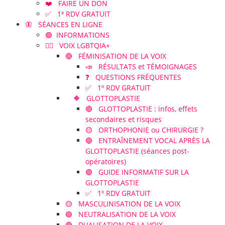
❤️ FAIRE UN DON
✅ 1ª RDV GRATUIT
🦋 SÉANCES EN LIGNE
🟢 INFORMATIONS
🏳️‍🌈 VOIX LGBTQIA+
🔴 FÉMINISATION DE LA VOIX
📣 RÉSULTATS et TÉMOIGNAGES
❓ QUESTIONS FRÉQUENTES
✅ 1º RDV GRATUIT
🔶 GLOTTOPLASTIE
🔴 GLOTTOPLASTIE : infos, effets
secondaires et risques
🟡 ORTHOPHONIE ou CHIRURGIE ?
🔵 ENTRAÎNEMENT VOCAL APRÈS LA
GLOTTOPLASTIE (séances post-
opératoires)
🟣 GUIDE INFORMATIF SUR LA
GLOTTOPLASTIE
✅ 1º RDV GRATUIT
🟡 MASCULINISATION DE LA VOIX
🟢 NEUTRALISATION DE LA VOIX
🔵 DUALISATION DE LA VOIX