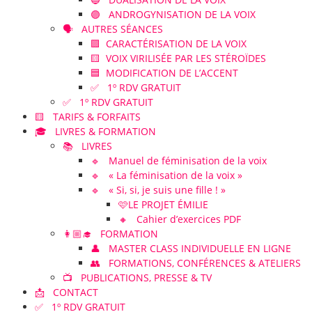
🟣 ANDROGYNISATION DE LA VOIX
🗣️ AUTRES SÉANCES
🟪 CARACTÉRISATION DE LA VOIX
🟨 VOIX VIRILISÉE PAR LES STÉROÏDES
🟦 MODIFICATION DE L’ACCENT
✅ 1º RDV GRATUIT
✅ 1º RDV GRATUIT
🟨 TARIFS & FORFAITS
🎓 LIVRES & FORMATION
📚 LIVRES
🔹 Manuel de féminisation de la voix
🔹 « La féminisation de la voix »
🔹 « Si, si, je suis une fille ! »
🩷LE PROJET ÉMILIE
🔸 Cahier d’exercices PDF
👩🏼‍🎓 FORMATION
👤 MASTER CLASS INDIVIDUELLE EN LIGNE
👥 FORMATIONS, CONFÉRENCES & ATELIERS
📺 PUBLICATIONS, PRESSE & TV
📩 CONTACT
✅ 1º RDV GRATUIT