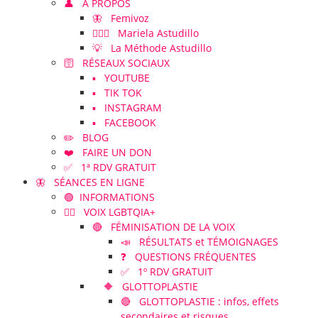
👤 À PROPOS
🦋 Femivoz
👱🏻‍♀️ Mariela Astudillo
💡 La Méthode Astudillo
🛜 RÉSEAUX SOCIAUX
▪️ YOUTUBE
▪️ TIK TOK
▪️ INSTAGRAM
▪️ FACEBOOK
✏️ BLOG
❤️ FAIRE UN DON
✅ 1ª RDV GRATUIT
🦋 SÉANCES EN LIGNE
🟢 INFORMATIONS
🏳️‍🌈 VOIX LGBTQIA+
🔴 FÉMINISATION DE LA VOIX
📣 RÉSULTATS et TÉMOIGNAGES
❓ QUESTIONS FRÉQUENTES
✅ 1º RDV GRATUIT
🔶 GLOTTOPLASTIE
🔴 GLOTTOPLASTIE : infos, effets
secondaires et risques