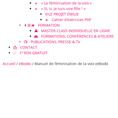
🔹 « La féminisation de la voix »
🔹 « Si, si, je suis une fille ! »
🩷LE PROJET ÉMILIE
🔸 Cahier d’exercices PDF
👩🏼‍🎓 FORMATION
👤 MASTER CLASS INDIVIDUELLE EN LIGNE
👥 FORMATIONS, CONFÉRENCES & ATELIERS
📺 PUBLICATIONS, PRESSE & TV
📩 CONTACT
✅ 1º RDV GRATUIT
Accueil
/
eBooks
/ Manuel de féminisation de la voix (eBook)
Manuel de féminisation de