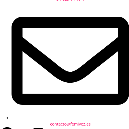
contacto@femivoz.es