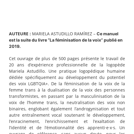
la voix (eBook)
24.90
€
19.90
€
AUTEURE :
MARIELA ASTUDILLO RAMÍREZ –
Ce manuel
est la suite du livre “La féminisation de la voix” publié en
2019.
Cet ouvrage de plus de 500 pages présente le travail de
20 ans d’expérience professionnelle de la logopède
Mariela Astudillo. Une pratique logopédique humaine
dédiée spécifiquement au développement du potentiel
des voix LGBTQIA+. De la féminisation de la voix de la
femme trans à la dualisation de la voix des personnes
transformistes, en passant par la masculinisation de la
voix de l’homme trans, la neutralisation des voix non
binaires, englobant également l’androgynisation et tout
autre entraînement vocal soutenant le développement,
l’enracinement, l’enrichissement et l’exaltation de
l’identité et de l’émotionnalité des apprenti·e·x·s. Un
ouvrage de référence, sans aucun doute, pour les