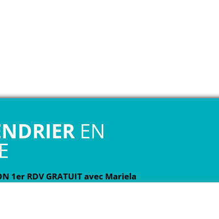
ENDRIER
EN
E
N 1er RDV GRATUIT avec Mariela
ans ce premier rendez-vous, elle
 voix, elle t’expliquera comment
l’entraînement vocal et elle répondra à