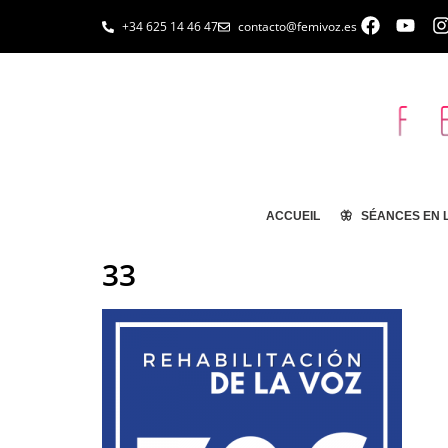
+34 625 14 46 47
contacto@femivoz.es
ACCUEIL
🦋 SÉANCES EN 
33