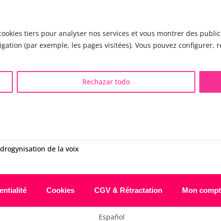
questions.
cookies tiers pour analyser nos services et vous montrer des publici
igation (par exemple, les pages visitées). Vous pouvez configurer, re
LGBTQIA+ 🏳️‍🌈
AUTRES SÉANCES
Rechazar todo
éminisation de la voix
▪️ Voix virilisée par stéroïdes
asculinisation de la voix
▪️ Modification de l’accent
eutralisation de la voix
▪️ Caractérisation de la voix
ualisation de la voix
🟥 CHIRURGIE : la Glottoplas
ndrogynisation de la voix
ntialité
Cookies
CGV & Rétractation
Mon compt
Español