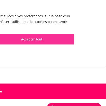
tés liées à vos préférences, sur la base d’un
fuser l’utilisation des cookies ou en savoir
CONTACT & RDV
✅
Prendre RDV en ligne
Accepter tout
WhatsApp :
+34 625 14 46 47
Email :
info@femivoz.com
tie
e