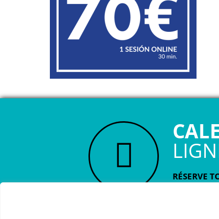
CAL
LIGN
RÉSERVE TO
Astudillo.
D
évaluera ta
fonctionne 