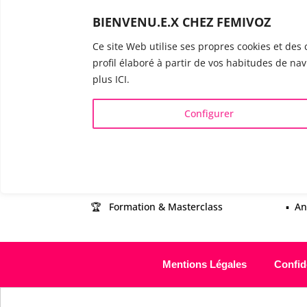
toutes tes 
BIENVENU.E.X CHEZ FEMIVOZ
Ce site Web utilise ses propres cookies et des 
profil élaboré à partir de vos habitudes de nav
plus ICI.
INFOS UTILES
VOIX 
Configurer
Qui est Mariela Astudillo ?
▪️ F
💰 Tarifs et Forfaits
▪️ M
📚 Livres & eBooks
▪️ N
❓ Questions Fréquentes
▪️ D
🏆 Formation & Masterclass
▪️ A
Mentions Légales
Confide