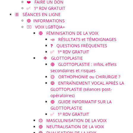
❤️ FAIRE UN DON
✅ 1ª RDV GRATUIT
🦋 SÉANCES EN LIGNE
🟢 INFORMATIONS
🏳️‍🌈 VOIX LGBTQIA+
🔴 FÉMINISATION DE LA VOIX
📣 RÉSULTATS et TÉMOIGNAGES
❓ QUESTIONS FRÉQUENTES
✅ 1º RDV GRATUIT
🔶 GLOTTOPLASTIE
🔴 GLOTTOPLASTIE : infos, effets
secondaires et risques
🟡 ORTHOPHONIE ou CHIRURGIE ?
🔵 ENTRAÎNEMENT VOCAL APRÈS LA
GLOTTOPLASTIE (séances post-
opératoires)
🟣 GUIDE INFORMATIF SUR LA
GLOTTOPLASTIE
✅ 1º RDV GRATUIT
🟡 MASCULINISATION DE LA VOIX
🟢 NEUTRALISATION DE LA VOIX
🔵 DUALISATION DE LA VOIX