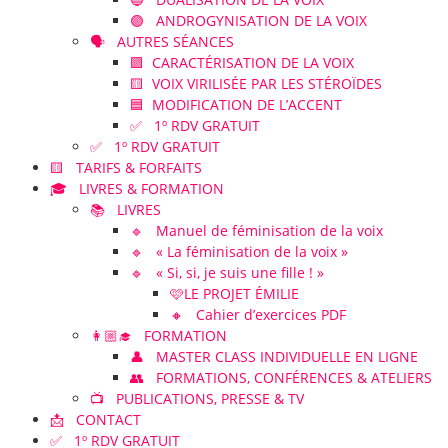
🟣 ANDROGYNISATION DE LA VOIX
🗣️ AUTRES SÉANCES
🟪 CARACTÉRISATION DE LA VOIX
🟨 VOIX VIRILISÉE PAR LES STÉROÏDES
🟦 MODIFICATION DE L’ACCENT
✅ 1º RDV GRATUIT
✅ 1º RDV GRATUIT
🟨 TARIFS & FORFAITS
🎓 LIVRES & FORMATION
📚 LIVRES
🔹 Manuel de féminisation de la voix
🔹 « La féminisation de la voix »
🔹 « Si, si, je suis une fille ! »
🩷LE PROJET ÉMILIE
🔸 Cahier d’exercices PDF
👩🏼‍🎓 FORMATION
👤 MASTER CLASS INDIVIDUELLE EN LIGNE
👥 FORMATIONS, CONFÉRENCES & ATELIERS
📺 PUBLICATIONS, PRESSE & TV
📩 CONTACT
✅ 1º RDV GRATUIT