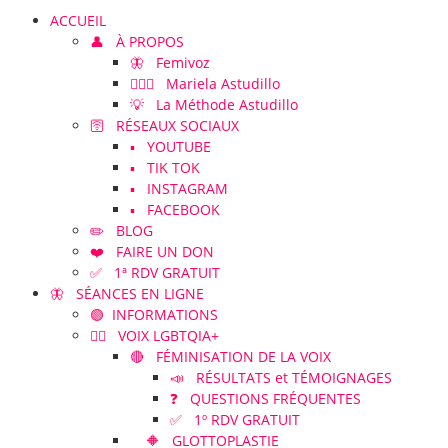
ACCUEIL
👤 À PROPOS
🦋 Femivoz
👱🏻‍♀️ Mariela Astudillo
💡 La Méthode Astudillo
🛜 RÉSEAUX SOCIAUX
▪️ YOUTUBE
▪️ TIK TOK
▪️ INSTAGRAM
▪️ FACEBOOK
✏️ BLOG
❤️ FAIRE UN DON
✅ 1ª RDV GRATUIT
🦋 SÉANCES EN LIGNE
🟢 INFORMATIONS
🏳️‍🌈 VOIX LGBTQIA+
🔴 FÉMINISATION DE LA VOIX
📣 RÉSULTATS et TÉMOIGNAGES
❓ QUESTIONS FRÉQUENTES
✅ 1º RDV GRATUIT
🔶 GLOTTOPLASTIE