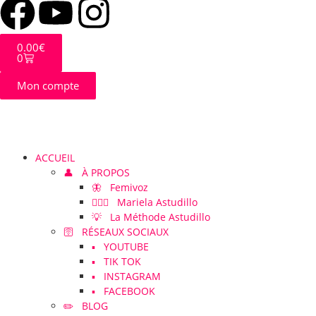
0.00
€
0
Mon compte
ACCUEIL
👤 À PROPOS
🦋 Femivoz
👱🏻‍♀️ Mariela Astudillo
💡 La Méthode Astudillo
🛜 RÉSEAUX SOCIAUX
▪️ YOUTUBE
▪️ TIK TOK
▪️ INSTAGRAM
▪️ FACEBOOK
✏️ BLOG