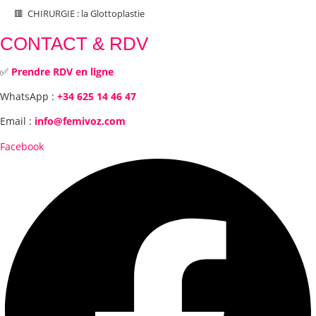
🟥 CHIRURGIE : la Glottoplastie
CONTACT & RDV
✅
Prendre RDV en ligne
WhatsApp :
+34 625 14 46 47
Email :
info@femivoz.com
Facebook