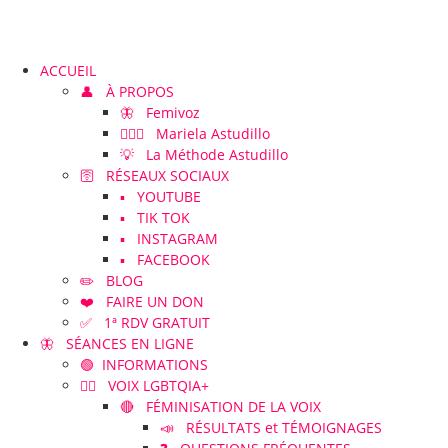
ACCUEIL
👤 À PROPOS
🦋 Femivoz
👱🏻‍♀️ Mariela Astudillo
💡 La Méthode Astudillo
🛜 RÉSEAUX SOCIAUX
▪️ YOUTUBE
▪️ TIK TOK
▪️ INSTAGRAM
▪️ FACEBOOK
✏️ BLOG
❤️ FAIRE UN DON
✅ 1ª RDV GRATUIT
🦋 SÉANCES EN LIGNE
🟢 INFORMATIONS
🏳️‍🌈 VOIX LGBTQIA+
🔴 FÉMINISATION DE LA VOIX
📣 RÉSULTATS et TÉMOIGNAGES