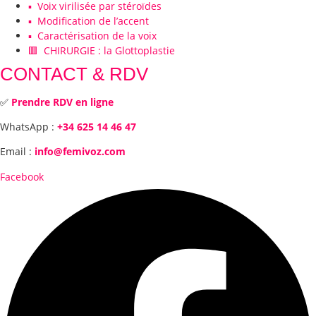
▪️ Voix virilisée par stéroïdes
▪️ Modification de l’accent
▪️ Caractérisation de la voix
🟥 CHIRURGIE : la Glottoplastie
CONTACT & RDV
✅
Prendre RDV en ligne
WhatsApp :
+34 625 14 46 47
Email :
info@femivoz.com
Facebook