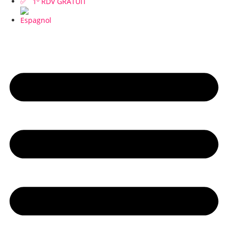
✅ 1º RDV GRATUIT