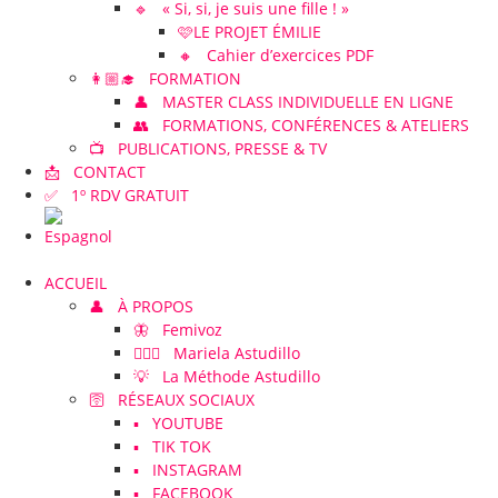
🔹 « Si, si, je suis une fille ! »
🩷LE PROJET ÉMILIE
🔸 Cahier d’exercices PDF
👩🏼‍🎓 FORMATION
👤 MASTER CLASS INDIVIDUELLE EN LIGNE
👥 FORMATIONS, CONFÉRENCES & ATELIERS
📺 PUBLICATIONS, PRESSE & TV
📩 CONTACT
✅ 1º RDV GRATUIT
ACCUEIL
👤 À PROPOS
🦋 Femivoz
👱🏻‍♀️ Mariela Astudillo
💡 La Méthode Astudillo
🛜 RÉSEAUX SOCIAUX
▪️ YOUTUBE
▪️ TIK TOK
▪️ INSTAGRAM
▪️ FACEBOOK