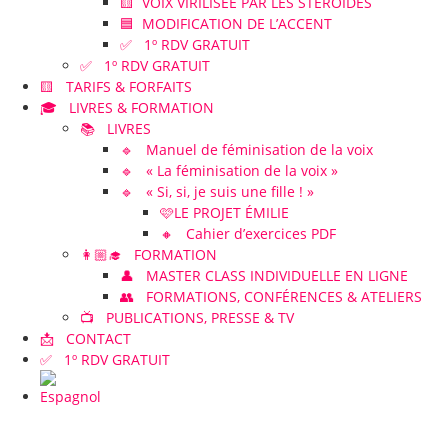
🟨 VOIX VIRILISÉE PAR LES STÉROÏDES
🟦 MODIFICATION DE L’ACCENT
✅ 1º RDV GRATUIT
✅ 1º RDV GRATUIT
🟨 TARIFS & FORFAITS
🎓 LIVRES & FORMATION
📚 LIVRES
🔹 Manuel de féminisation de la voix
🔹 « La féminisation de la voix »
🔹 « Si, si, je suis une fille ! »
🩷LE PROJET ÉMILIE
🔸 Cahier d’exercices PDF
👩🏼‍🎓 FORMATION
👤 MASTER CLASS INDIVIDUELLE EN LIGNE
👥 FORMATIONS, CONFÉRENCES & ATELIERS
📺 PUBLICATIONS, PRESSE & TV
📩 CONTACT
✅ 1º RDV GRATUIT