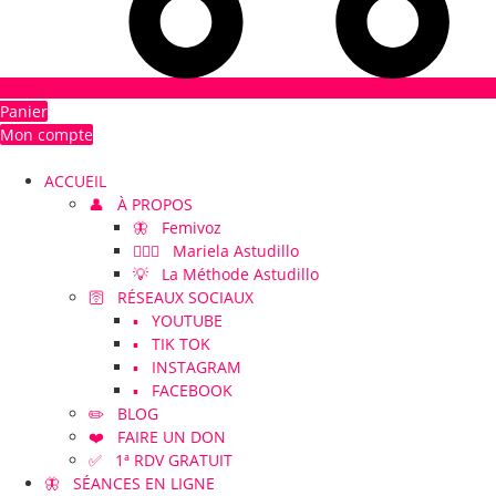
Panier
Mon compte
ACCUEIL
👤 À PROPOS
🦋 Femivoz
👱🏻‍♀️ Mariela Astudillo
💡 La Méthode Astudillo
🛜 RÉSEAUX SOCIAUX
▪️ YOUTUBE
▪️ TIK TOK
▪️ INSTAGRAM
▪️ FACEBOOK
✏️ BLOG
❤️ FAIRE UN DON
✅ 1ª RDV GRATUIT
🦋 SÉANCES EN LIGNE