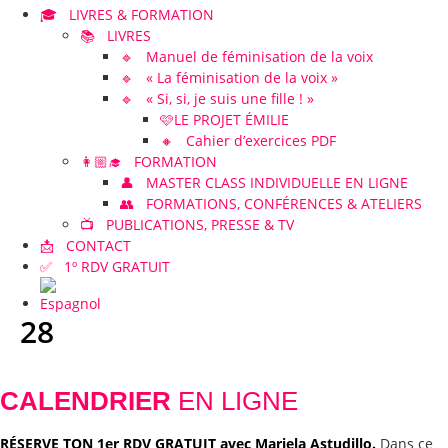
🎓 LIVRES & FORMATION
📚 LIVRES
🔹 Manuel de féminisation de la voix
🔹 « La féminisation de la voix »
🔹 « Si, si, je suis une fille ! »
🩷LE PROJET ÉMILIE
🔸 Cahier d’exercices PDF
👩🏼‍🎓 FORMATION
👤 MASTER CLASS INDIVIDUELLE EN LIGNE
👥 FORMATIONS, CONFÉRENCES & ATELIERS
📺 PUBLICATIONS, PRESSE & TV
📩 CONTACT
✅ 1º RDV GRATUIT
28
CALENDRIER
EN LIGNE
RÉSERVE TON 1er RDV GRATUIT avec Mariela Astudillo.
Dans ce