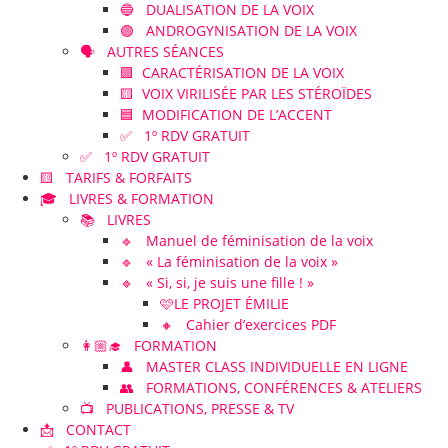
🔵 DUALISATION DE LA VOIX
🟣 ANDROGYNISATION DE LA VOIX
🗣️ AUTRES SÉANCES
🟪 CARACTÉRISATION DE LA VOIX
🟨 VOIX VIRILISÉE PAR LES STÉROÏDES
🟦 MODIFICATION DE L’ACCENT
✅ 1º RDV GRATUIT
✅ 1º RDV GRATUIT
🟨 TARIFS & FORFAITS
🎓 LIVRES & FORMATION
📚 LIVRES
🔹 Manuel de féminisation de la voix
🔹 « La féminisation de la voix »
🔹 « Si, si, je suis une fille ! »
🩷LE PROJET ÉMILIE
🔸 Cahier d’exercices PDF
👩🏼‍🎓 FORMATION
👤 MASTER CLASS INDIVIDUELLE EN LIGNE
👥 FORMATIONS, CONFÉRENCES & ATELIERS
📺 PUBLICATIONS, PRESSE & TV
📩 CONTACT