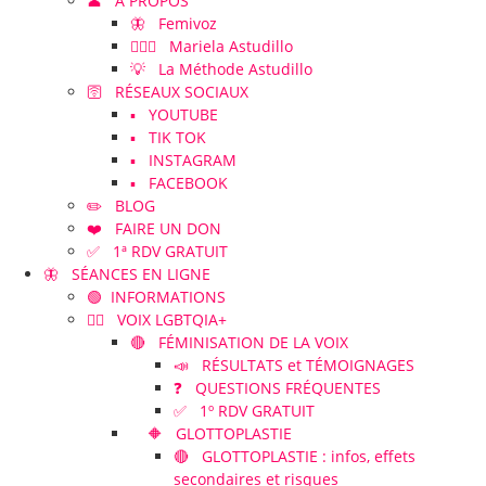
👤 À PROPOS
🦋 Femivoz
👱🏻‍♀️ Mariela Astudillo
💡 La Méthode Astudillo
🛜 RÉSEAUX SOCIAUX
▪️ YOUTUBE
▪️ TIK TOK
▪️ INSTAGRAM
▪️ FACEBOOK
✏️ BLOG
❤️ FAIRE UN DON
✅ 1ª RDV GRATUIT
🦋 SÉANCES EN LIGNE
🟢 INFORMATIONS
🏳️‍🌈 VOIX LGBTQIA+
🔴 FÉMINISATION DE LA VOIX
📣 RÉSULTATS et TÉMOIGNAGES
❓ QUESTIONS FRÉQUENTES
✅ 1º RDV GRATUIT
🔶 GLOTTOPLASTIE
🔴 GLOTTOPLASTIE : infos, effets
secondaires et risques