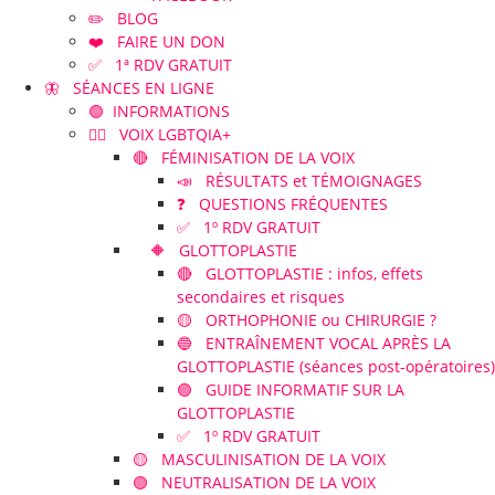
✏️ BLOG
❤️ FAIRE UN DON
✅ 1ª RDV GRATUIT
🦋 SÉANCES EN LIGNE
🟢 INFORMATIONS
🏳️‍🌈 VOIX LGBTQIA+
🔴 FÉMINISATION DE LA VOIX
📣 RÉSULTATS et TÉMOIGNAGES
❓ QUESTIONS FRÉQUENTES
✅ 1º RDV GRATUIT
🔶 GLOTTOPLASTIE
🔴 GLOTTOPLASTIE : infos, effets
secondaires et risques
🟡 ORTHOPHONIE ou CHIRURGIE ?
🔵 ENTRAÎNEMENT VOCAL APRÈS LA
GLOTTOPLASTIE (séances post-opératoires)
🟣 GUIDE INFORMATIF SUR LA
GLOTTOPLASTIE
✅ 1º RDV GRATUIT
🟡 MASCULINISATION DE LA VOIX
🟢 NEUTRALISATION DE LA VOIX