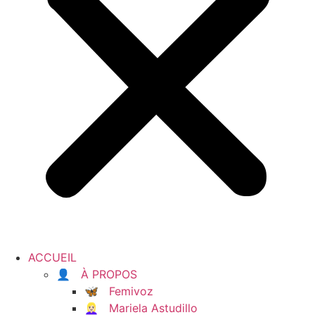
ACCUEIL
👤 À PROPOS
🦋 Femivoz
👱🏻‍♀️ Mariela Astudillo