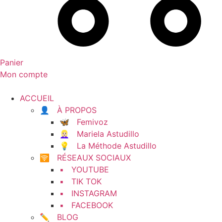
Panier
Mon compte
ACCUEIL
👤 À PROPOS
🦋 Femivoz
👱🏻‍♀️ Mariela Astudillo
💡 La Méthode Astudillo
🛜 RÉSEAUX SOCIAUX
▪️ YOUTUBE
▪️ TIK TOK
▪️ INSTAGRAM
▪️ FACEBOOK
✏️ BLOG