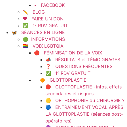
▪️ FACEBOOK
✏️ BLOG
❤️ FAIRE UN DON
✅ 1ª RDV GRATUIT
🦋 SÉANCES EN LIGNE
🟢 INFORMATIONS
🏳️‍🌈 VOIX LGBTQIA+
🔴 FÉMINISATION DE LA VOIX
📣 RÉSULTATS et TÉMOIGNAGES
❓ QUESTIONS FRÉQUENTES
✅ 1º RDV GRATUIT
🔶 GLOTTOPLASTIE
🔴 GLOTTOPLASTIE : infos, effets
secondaires et risques
🟡 ORTHOPHONIE ou CHIRURGIE ?
🔵 ENTRAÎNEMENT VOCAL APRÈS
LA GLOTTOPLASTIE (séances post-
opératoires)