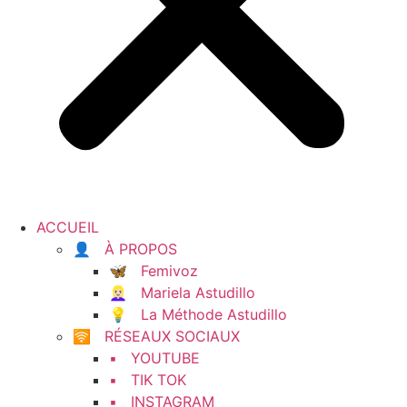
ACCUEIL
👤 À PROPOS
🦋 Femivoz
👱🏻‍♀️ Mariela Astudillo
💡 La Méthode Astudillo
🛜 RÉSEAUX SOCIAUX
▪️ YOUTUBE
▪️ TIK TOK
▪️ INSTAGRAM