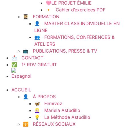
🩷LE PROJET ÉMILIE
🔸 Cahier d’exercices PDF
👩🏼‍🎓 FORMATION
👤 MASTER CLASS INDIVIDUELLE EN
LIGNE
👥 FORMATIONS, CONFÉRENCES &
ATELIERS
📺 PUBLICATIONS, PRESSE & TV
📩 CONTACT
✅ 1º RDV GRATUIT
ACCUEIL
👤 À PROPOS
🦋 Femivoz
👱🏻‍♀️ Mariela Astudillo
💡 La Méthode Astudillo
🛜 RÉSEAUX SOCIAUX