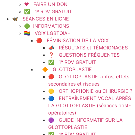
❤️ FAIRE UN DON
✅ 1ª RDV GRATUIT
🦋 SÉANCES EN LIGNE
🟢 INFORMATIONS
🏳️‍🌈 VOIX LGBTQIA+
🔴 FÉMINISATION DE LA VOIX
📣 RÉSULTATS et TÉMOIGNAGES
❓ QUESTIONS FRÉQUENTES
✅ 1º RDV GRATUIT
🔶 GLOTTOPLASTIE
🔴 GLOTTOPLASTIE : infos, effets
secondaires et risques
🟡 ORTHOPHONIE ou CHIRURGIE ?
🔵 ENTRAÎNEMENT VOCAL APRÈS
LA GLOTTOPLASTIE (séances post-
opératoires)
🟣 GUIDE INFORMATIF SUR LA
GLOTTOPLASTIE
✅ 1º RDV GRATUIT