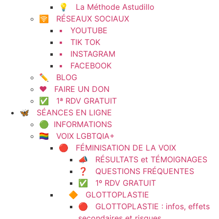
💡 La Méthode Astudillo
🛜 RÉSEAUX SOCIAUX
▪️ YOUTUBE
▪️ TIK TOK
▪️ INSTAGRAM
▪️ FACEBOOK
✏️ BLOG
❤️ FAIRE UN DON
✅ 1ª RDV GRATUIT
🦋 SÉANCES EN LIGNE
🟢 INFORMATIONS
🏳️‍🌈 VOIX LGBTQIA+
🔴 FÉMINISATION DE LA VOIX
📣 RÉSULTATS et TÉMOIGNAGES
❓ QUESTIONS FRÉQUENTES
✅ 1º RDV GRATUIT
🔶 GLOTTOPLASTIE
🔴 GLOTTOPLASTIE : infos, effets
secondaires et risques