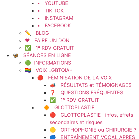
▪️ YOUTUBE
▪️ TIK TOK
▪️ INSTAGRAM
▪️ FACEBOOK
✏️ BLOG
❤️ FAIRE UN DON
✅ 1ª RDV GRATUIT
🦋 SÉANCES EN LIGNE
🟢 INFORMATIONS
🏳️‍🌈 VOIX LGBTQIA+
🔴 FÉMINISATION DE LA VOIX
📣 RÉSULTATS et TÉMOIGNAGES
❓ QUESTIONS FRÉQUENTES
✅ 1º RDV GRATUIT
🔶 GLOTTOPLASTIE
🔴 GLOTTOPLASTIE : infos, effets
secondaires et risques
🟡 ORTHOPHONIE ou CHIRURGIE ?
🔵 ENTRAÎNEMENT VOCAL APRÈS