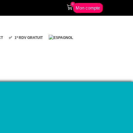
0
Mon compte
CT
✅ 1º RDV GRATUIT