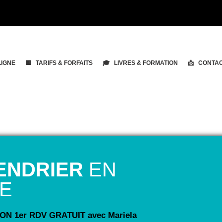
LIGNE
🟨 TARIFS & FORFAITS
🎓 LIVRES & FORMATION
📩 CONTA
ENDRIER
EN
NE
N 1er RDV GRATUIT avec Mariela