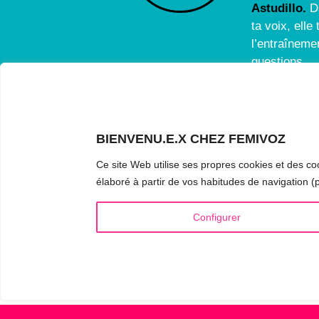
Astudillo.
D
ta voix, ell
l’entraînemen
questions.
BIENVENU.E.X CHEZ FEMIVOZ
INFOS UTILES
VOIX
Ce site Web utilise ses propres cookies et des coo
Qui est Mariela Astudillo ?
▪️ Fé
élaboré à partir de vos habitudes de navigation (p
💰 Tarifs et Forfaits
▪️ Ma
Configurer
📚 Livres & eBooks
▪️ Ne
❓ Questions Fréquentes
▪️ Du
🏆 Formation & Masterclass
▪️ An