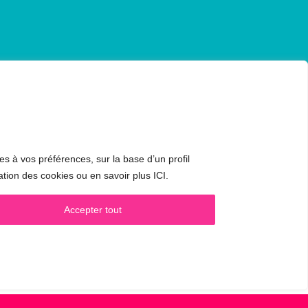
CONTACT & RDV
es à vos préférences, sur la base d’un profil
✅
Prendre RDV en ligne
ation des cookies ou en savoir plus ICI.
WhatsApp :
+34 625 14 46 47
Accepter tout
Email :
info@femivoz.com
ie