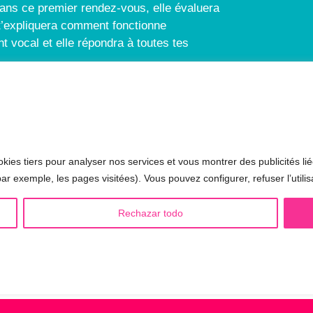
ans ce premier rendez-vous, elle évaluera
e t’expliquera comment fonctionne
t vocal et elle répondra à toutes tes
 LGBTQIA+ 🏳️‍🌈
AUTRES SÉANCES
kies tiers pour analyser nos services et vous montrer des publicités lié
minisation de la voix
▪️ Voix virilisée par stéroïdes
ar exemple, les pages visitées). Vous pouvez configurer, refuser l’utilis
sculinisation de la voix
▪️ Modification de l’accent
Rechazar todo
utralisation de la voix
▪️ Caractérisation de la voix
alisation de la voix
🟥 CHIRURGIE : la Glottoplast
drogynisation de la voix