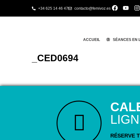
+34 625 14 46 47
contacto@femivoz.es
ACCUEIL
🦋 SÉANCES EN 
_CED0694
CAL
LIG
RÉSERVE TO