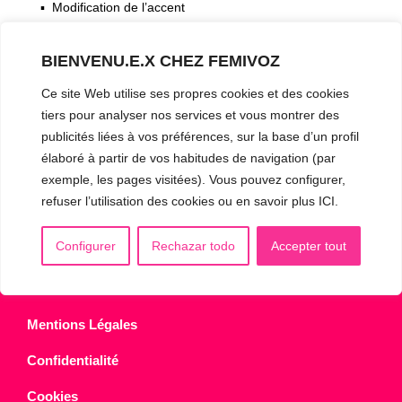
▪️ Modification de l’accent
▪️ Caractérisation de la voix
BIENVENU.E.X CHEZ FEMIVOZ
🟥 CHIRURGIE : la Glottoplastie
Ce site Web utilise ses propres cookies et des cookies
tiers pour analyser nos services et vous montrer des
publicités liées à vos préférences, sur la base d’un profil
CONTACT & RDV
✅
Prendre RDV en ligne
élaboré à partir de vos habitudes de navigation (par
exemple, les pages visitées). Vous pouvez configurer,
WhatsApp :
+34 625 14 46 47
refuser l’utilisation des cookies ou en savoir plus ICI.
Email :
info@femivoz.com
Configurer
Rechazar todo
Accepter tout
Mentions Légales
Confidentialité
Cookies