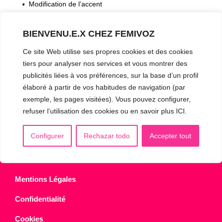
▪️ Modification de l’accent
▪️ Caractérisation de la voix
BIENVENU.E.X CHEZ FEMIVOZ
🟥 CHIRURGIE : la Glottoplastie
Ce site Web utilise ses propres cookies et des cookies
tiers pour analyser nos services et vous montrer des
publicités liées à vos préférences, sur la base d’un profil
CONTACT & RDV
✅
Prendre RDV en ligne
élaboré à partir de vos habitudes de navigation (par
exemple, les pages visitées). Vous pouvez configurer,
WhatsApp :
+34 625 14 46 47
refuser l’utilisation des cookies ou en savoir plus ICI.
Email :
info@femivoz.com
Configurer
Rechazar todo
Accepter tout
Mentions Légales
Confidentialité
Cookies