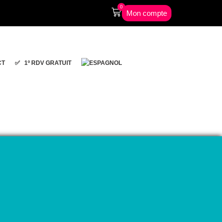
0
Mon compte
CT
✅ 1º RDV GRATUIT