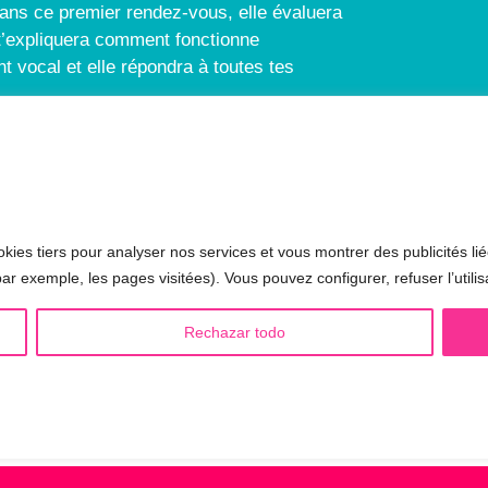
ans ce premier rendez-vous, elle évaluera
e t’expliquera comment fonctionne
t vocal et elle répondra à toutes tes
 LGBTQIA+ 🏳️‍🌈
AUTRES SÉANCES
kies tiers pour analyser nos services et vous montrer des publicités lié
minisation de la voix
▪️ Voix virilisée par stéroïdes
ar exemple, les pages visitées). Vous pouvez configurer, refuser l’utilis
sculinisation de la voix
▪️ Modification de l’accent
Rechazar todo
utralisation de la voix
▪️ Caractérisation de la voix
alisation de la voix
🟥 CHIRURGIE : la Glottoplast
drogynisation de la voix