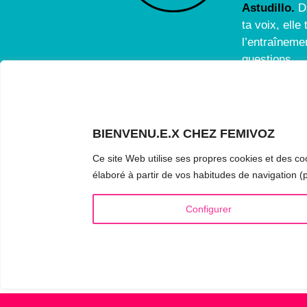
Astudillo.
D
ta voix, ell
l’entraînemen
questions.
BIENVENU.E.X CHEZ FEMIVOZ
INFOS UTILES
VOIX
Ce site Web utilise ses propres cookies et des coo
Qui est Mariela Astudillo ?
▪️ Fé
élaboré à partir de vos habitudes de navigation (p
💰 Tarifs et Forfaits
▪️ Ma
Configurer
📚 Livres & eBooks
▪️ Ne
❓ Questions Fréquentes
▪️ Du
🏆 Formation & Masterclass
▪️ An