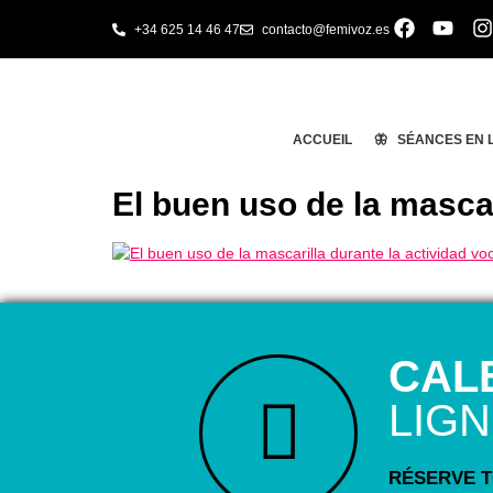
+34 625 14 46 47
contacto@femivoz.es
ACCUEIL
🦋 SÉANCES EN 
El buen uso de la mascar
CAL
LIG
RÉSERVE TO