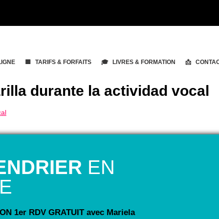
LIGNE
🟨 TARIFS & FORFAITS
🎓 LIVRES & FORMATION
📩 CONTA
illa durante la actividad vocal
ENDRIER
EN
NE
N 1er RDV GRATUIT avec Mariela