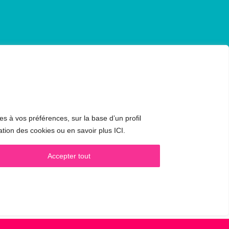
CONTACT & RDV
es à vos préférences, sur la base d’un profil
✅
Prendre RDV en ligne
ation des cookies ou en savoir plus ICI.
WhatsApp :
+34 625 14 46 47
Accepter tout
Email :
info@femivoz.com
ie