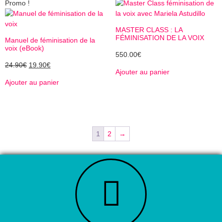
Promo !
MASTER CLASS : LA
FÉMINISATION DE LA VOIX
Manuel de féminisation de la
voix (eBook)
550.00
€
24.90
€
19.90
€
Ajouter au panier
Ajouter au panier
1
2
→