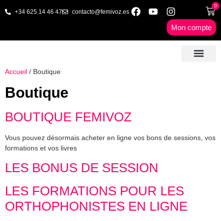
0
+34 625 14 46 47
contacto@femivoz.es
Mon compte
🦋 SÉANCES EN LIGNE
🟨 TARIFS & FORFA
🎓 LIVRES & FORMA
📩 CONTACT
✅ 1º RDV GRATUIT
Accueil
/ Boutique
Boutique
BOUTIQUE FEMIVOZ
Vous pouvez désormais acheter en ligne vos bons de sessions, vos
formations et vos livres
LES BONUS DE SESSION
LES FORMATIONS POUR LES
ORTHOPHONISTES EN LIGNE