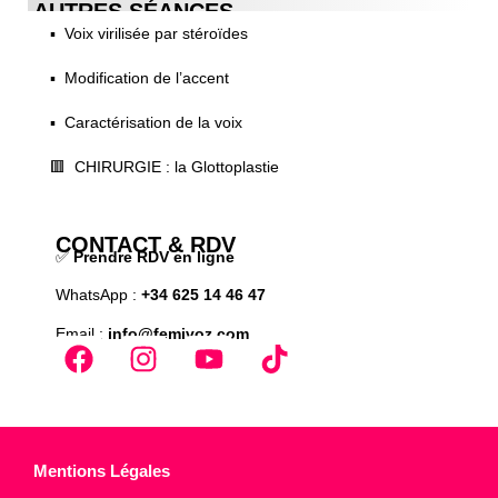
AUTRES SÉANCES
▪️ Voix virilisée par stéroïdes
▪️ Modification de l’accent
▪️ Caractérisation de la voix
🟥 CHIRURGIE : la Glottoplastie
CONTACT & RDV
✅
Prendre RDV en ligne
WhatsApp :
+34 625 14 46 47
Email :
info@femivoz.com
Mentions Légales