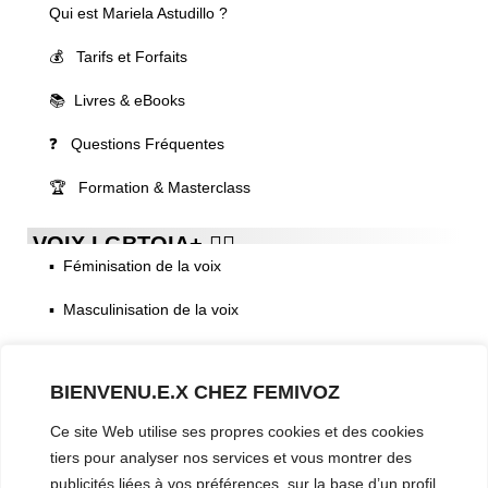
Qui est Mariela Astudillo ?
💰 Tarifs et Forfaits
📚 Livres & eBooks
❓ Questions Fréquentes
🏆 Formation & Masterclass
VOIX LGBTQIA+ 🏳️‍🌈
▪️ Féminisation de la voix
▪️ Masculinisation de la voix
▪️ Neutralisation de la voix
BIENVENU.E.X CHEZ FEMIVOZ
▪️ Dualisation de la voix
Ce site Web utilise ses propres cookies et des cookies
▪️ Androgynisation de la voix
tiers pour analyser nos services et vous montrer des
publicités liées à vos préférences, sur la base d’un profil