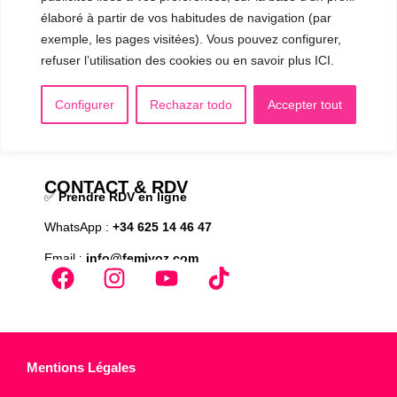
AUTRES SÉANCES
élaboré à partir de vos habitudes de navigation (par
▪️ Voix virilisée par stéroïdes
exemple, les pages visitées). Vous pouvez configurer,
▪️ Modification de l’accent
refuser l’utilisation des cookies ou en savoir plus ICI.
▪️ Caractérisation de la voix
Configurer
Rechazar todo
Accepter tout
🟥 CHIRURGIE : la Glottoplastie
CONTACT & RDV
✅
Prendre RDV en ligne
WhatsApp :
+34 625 14 46 47
Email :
info@femivoz.com
Mentions Légales