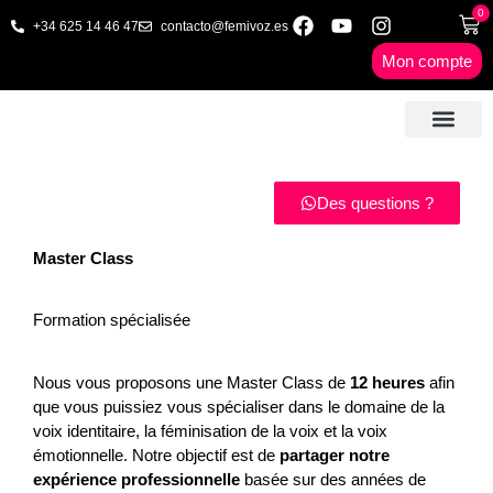
0
+34 625 14 46 47
contacto@femivoz.es
Mon compte
🦋 SÉANCES EN LIGNE
🟨 TARIFS & FORFA
🎓 LIVRES & FORMA
📩 CONTACT
✅ 1º RDV GRATUIT
Des questions ?
Master Class
Formation spécialisée
Nous vous proposons une Master Class de
12 heures
afin
que vous puissiez vous spécialiser dans le domaine de la
voix identitaire, la féminisation de la voix et la voix
émotionnelle. Notre objectif est de
partager notre
expérience professionnelle
basée sur des années de