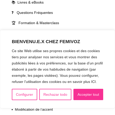
📚 Livres & eBooks
❓ Questions Fréquentes
🏆 Formation & Masterclass
VOIX LGBTQIA+ 🏳️‍🌈
BIENVENU.E.X CHEZ FEMIVOZ
▪️ Féminisation de la voix
Ce site Web utilise ses propres cookies et des cookies
▪️ Masculinisation de la voix
tiers pour analyser nos services et vous montrer des
▪️ Neutralisation de la voix
publicités liées à vos préférences, sur la base d’un profil
élaboré à partir de vos habitudes de navigation (par
▪️ Dualisation de la voix
exemple, les pages visitées). Vous pouvez configurer,
refuser l’utilisation des cookies ou en savoir plus ICI.
▪️ Androgynisation de la voix
AUTRES SÉANCES
Configurer
Rechazar todo
Accepter tout
▪️ Voix virilisée par stéroïdes
▪️ Modification de l’accent