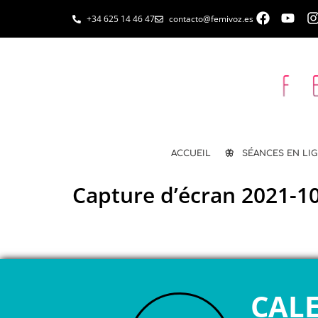
+34 625 14 46 47
contacto@femivoz.es
ACCUEIL
🦋 SÉANCES EN LI
Capture d’écran 2021-10
CAL