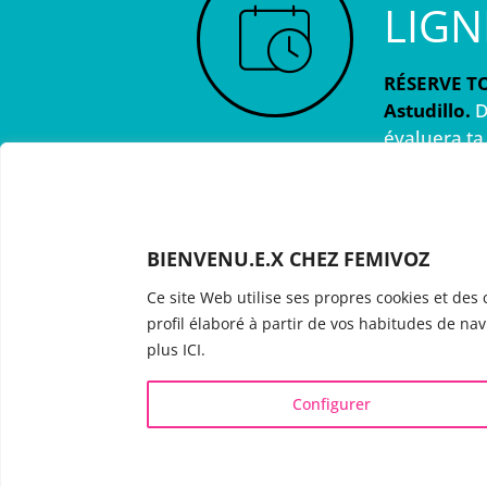
LIGN
RÉSERVE TO
Astudillo.
D
évaluera ta
fonctionne 
toutes tes 
BIENVENU.E.X CHEZ FEMIVOZ
Ce site Web utilise ses propres cookies et des 
profil élaboré à partir de vos habitudes de nav
INFOS UTILES
VOIX 
plus ICI.
Qui est Mariela Astudillo ?
▪️ F
💰 Tarifs et Forfaits
▪️ M
Configurer
📚 Livres & eBooks
▪️ N
❓ Questions Fréquentes
▪️ D