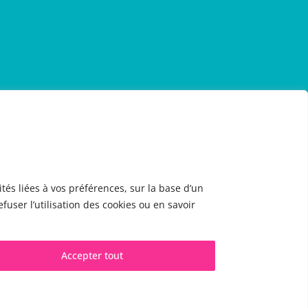
tés liées à vos préférences, sur la base d’un
fuser l’utilisation des cookies ou en savoir
CONTACT & RDV
✅
Prendre RDV en ligne
WhatsApp :
+34 625 14 46 47
Accepter tout
Email :
info@femivoz.com
tie