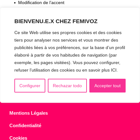
▪️ Modification de l’accent
▪️ Caractérisation de la voix
BIENVENU.E.X CHEZ FEMIVOZ
🟥 CHIRURGIE : la Glottoplastie
Ce site Web utilise ses propres cookies et des cookies
tiers pour analyser nos services et vous montrer des
publicités liées à vos préférences, sur la base d’un profil
CONTACT & RDV
✅
Prendre RDV en ligne
élaboré à partir de vos habitudes de navigation (par
exemple, les pages visitées). Vous pouvez configurer,
WhatsApp :
+34 625 14 46 47
refuser l’utilisation des cookies ou en savoir plus ICI.
Email :
info@femivoz.com
Configurer
Rechazar todo
Accepter tout
Mentions Légales
Confidentialité
Cookies