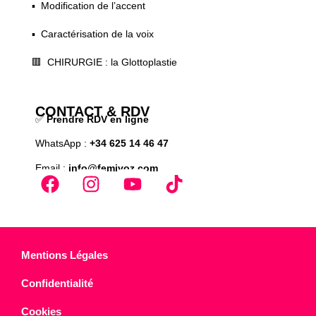
▪️ Modification de l’accent
▪️ Caractérisation de la voix
🟥 CHIRURGIE : la Glottoplastie
CONTACT & RDV
✅
Prendre RDV en ligne
WhatsApp :
+34 625 14 46 47
Email :
info@femivoz.com
Mentions Légales
Confidentialité
Cookies