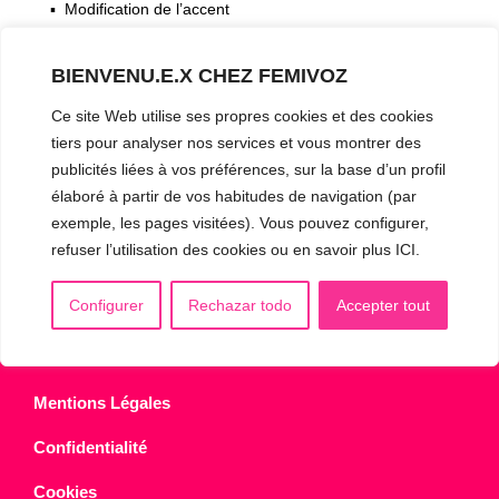
▪️ Modification de l’accent
▪️ Caractérisation de la voix
BIENVENU.E.X CHEZ FEMIVOZ
🟥 CHIRURGIE : la Glottoplastie
Ce site Web utilise ses propres cookies et des cookies
tiers pour analyser nos services et vous montrer des
publicités liées à vos préférences, sur la base d’un profil
CONTACT & RDV
✅
Prendre RDV en ligne
élaboré à partir de vos habitudes de navigation (par
exemple, les pages visitées). Vous pouvez configurer,
WhatsApp :
+34 625 14 46 47
refuser l’utilisation des cookies ou en savoir plus ICI.
Email :
info@femivoz.com
Configurer
Rechazar todo
Accepter tout
Mentions Légales
Confidentialité
Cookies