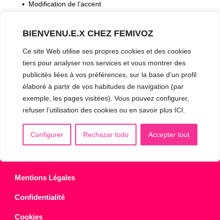
▪️ Modification de l’accent
▪️ Caractérisation de la voix
BIENVENU.E.X CHEZ FEMIVOZ
🟥 CHIRURGIE : la Glottoplastie
Ce site Web utilise ses propres cookies et des cookies
tiers pour analyser nos services et vous montrer des
publicités liées à vos préférences, sur la base d’un profil
CONTACT & RDV
✅
Prendre RDV en ligne
élaboré à partir de vos habitudes de navigation (par
exemple, les pages visitées). Vous pouvez configurer,
WhatsApp :
+34 625 14 46 47
refuser l’utilisation des cookies ou en savoir plus ICI.
Email :
info@femivoz.com
Configurer
Rechazar todo
Accepter tout
Mentions Légales
Confidentialité
Cookies