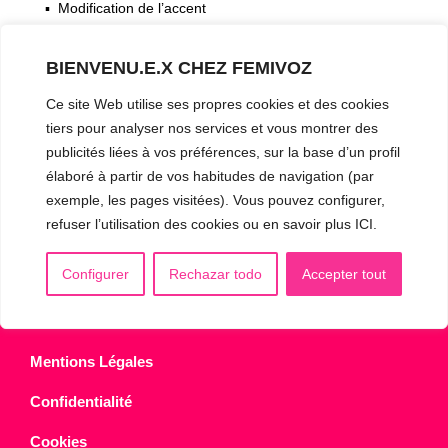
▪️ Modification de l’accent
▪️ Caractérisation de la voix
BIENVENU.E.X CHEZ FEMIVOZ
🟥 CHIRURGIE : la Glottoplastie
Ce site Web utilise ses propres cookies et des cookies
tiers pour analyser nos services et vous montrer des
publicités liées à vos préférences, sur la base d’un profil
CONTACT & RDV
✅
Prendre RDV en ligne
élaboré à partir de vos habitudes de navigation (par
exemple, les pages visitées). Vous pouvez configurer,
WhatsApp :
+34 625 14 46 47
refuser l’utilisation des cookies ou en savoir plus ICI.
Email :
info@femivoz.com
Configurer
Rechazar todo
Accepter tout
Mentions Légales
Confidentialité
Cookies