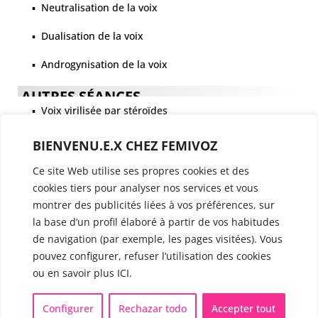
▪️ Neutralisation de la voix
▪️ Dualisation de la voix
▪️ Androgynisation de la voix
AUTRES SÉANCES
▪️ Voix virilisée par stéroïdes
▪️ Modification de l’accent
BIENVENU.E.X CHEZ FEMIVOZ
▪️ Caractérisation de la voix
Ce site Web utilise ses propres cookies et des
cookies tiers pour analyser nos services et vous
🟥 CHIRURGIE : la Glottoplastie
montrer des publicités liées à vos préférences, sur
la base d’un profil élaboré à partir de vos habitudes
de navigation (par exemple, les pages visitées). Vous
CONTACT & RDV
✅
Prendre RDV en ligne
pouvez configurer, refuser l’utilisation des cookies
ou en savoir plus ICI.
WhatsApp :
+34 625 14 46 47
Email :
info@femivoz.com
Configurer
Rechazar todo
Accepter tout