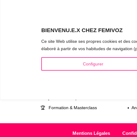
ta voix, ell
l’entraînemen
questions.
BIENVENU.E.X CHEZ FEMIVOZ
Ce site Web utilise ses propres cookies et des coo
élaboré à partir de vos habitudes de navigation (p
INFOS UTILES
VOIX
Configurer
Qui est Mariela Astudillo ?
▪️ Fé
💰 Tarifs et Forfaits
▪️ Ma
📚 Livres & eBooks
▪️ Ne
❓ Questions Fréquentes
▪️ Du
🏆 Formation & Masterclass
▪️ An
Mentions Légales
Confide