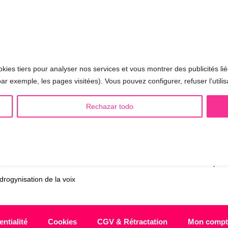
e t’expliquera comment fonctionne
t vocal et elle répondra à toutes tes
kies tiers pour analyser nos services et vous montrer des publicités lié
ar exemple, les pages visitées). Vous pouvez configurer, refuser l’utilis
 LGBTQIA+ 🏳️‍🌈
AUTRES SÉANCES
Rechazar todo
minisation de la voix
▪️ Voix virilisée par stéroïdes
sculinisation de la voix
▪️ Modification de l’accent
utralisation de la voix
▪️ Caractérisation de la voix
alisation de la voix
🟥 CHIRURGIE : la Glottoplast
drogynisation de la voix
ntialité
Cookies
CGV & Rétractation
Mon compt