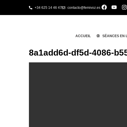
+34 625 14 46 47
contacto@femivoz.es
ACCUEIL
🦋 SÉANCES EN 
8a1add6d-df5d-4086-b5