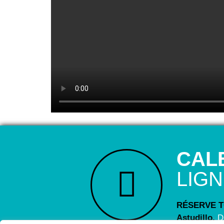
CAL
LIG
RÉSERVE TO
Astudillo.
D