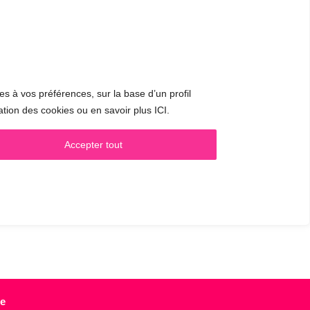
es à vos préférences, sur la base d’un profil
ation des cookies ou en savoir plus ICI.
CONTACT & RDV
Accepter tout
✅
Prendre RDV en ligne
WhatsApp :
+34 625 14 46 47
Email :
info@femivoz.com
ie
e