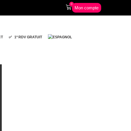
0
Mon compte
CT
✅ 1º RDV GRATUIT