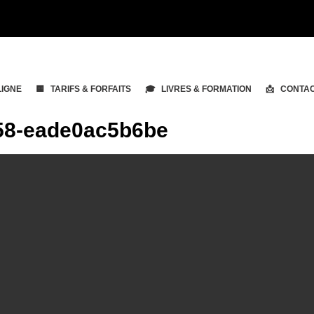
LIGNE
🟨 TARIFS & FORFAITS
🎓 LIVRES & FORMATION
📩 CONTA
58-eade0ac5b6be