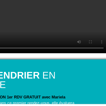
ENDRIER
EN
NE
N 1er RDV GRATUIT avec Mariela
ans ce premier rendez-vous, elle évaluera