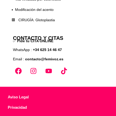
▪️ Modificación del acento
🟥 CIRUGÍA: Glotoplastia
CONTACTO Y CITAS
✅
Pide tu CITA ONLINE
WhatsApp :
+34 625 14 46 47
Email :
contacto@femivoz.es
Aviso Legal
Privacidad