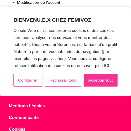
▪️ Modification de l’accent
▪️ Caractérisation de la voix
BIENVENU.E.X CHEZ FEMIVOZ
🟥 CHIRURGIE : la Glottoplastie
Ce site Web utilise ses propres cookies et des cookies
tiers pour analyser nos services et vous montrer des
publicités liées à vos préférences, sur la base d’un profil
CONTACT & RDV
✅
Prendre RDV en ligne
élaboré à partir de vos habitudes de navigation (par
exemple, les pages visitées). Vous pouvez configurer,
WhatsApp :
+34 625 14 46 47
refuser l’utilisation des cookies ou en savoir plus ICI.
Email :
info@femivoz.com
Configurer
Rechazar todo
Accepter tout
Mentions Légales
Confidentialité
Cookies