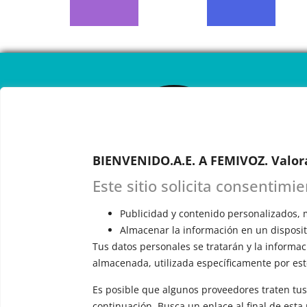
CAL
ONL
BIENVENIDO.A.E. A FEMIVOZ. Valor
RESERVA TU
Este sitio solicita consentimi
Astudillo.
E
explicará c
Publicidad y contenido personalizados, m
responderá 
Almacenar la información en un dispositi
Tus datos personales se tratarán y la informaci
almacenada, utilizada específicamente por este
Es posible que algunos proveedores traten tus
continuación. Busca un enlace al final de esta