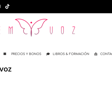
🟨 PRECIOS Y BONOS
🎓 LIBROS & FORMACIÓN
📩 CONTA
_voz