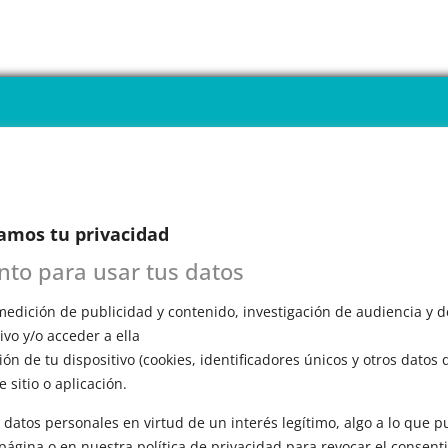
ENDARIO
INE
amos tu privacidad
 1ª CITA GRATUITA con Mariela
ento para usar tus datos
n esta primera cita, evaluará tu voz, te
ómo funciona el entrenamiento vocal y
edición de publicidad y contenido, investigación de audiencia y de
a todas tus preguntas.
vo y/o acceder a ella
ón de tu dispositivo (cookies, identificadores únicos y otros datos 
 sitio o aplicación.
 datos personales en virtud de un interés legítimo, algo a lo que
 página o en nuestra política de privacidad para revocar el consent