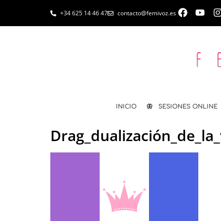
+34 625 14 46 47
contacto@femivoz.es
INICIO
🦋 SESIONES ONLINE
Drag_dualización_de_la