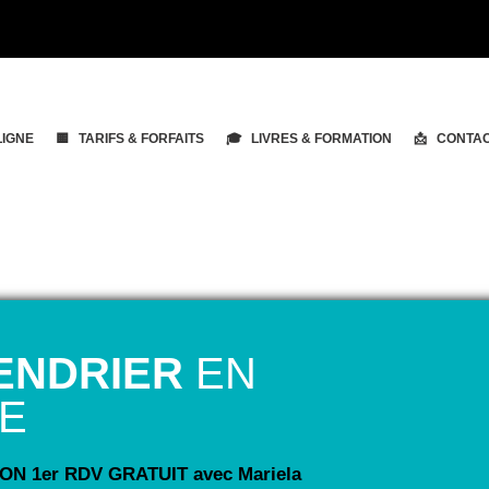
LIGNE
🟨 TARIFS & FORFAITS
🎓 LIVRES & FORMATION
📩 CONTA
ENDRIER
EN
NE
N 1er RDV GRATUIT avec Mariela