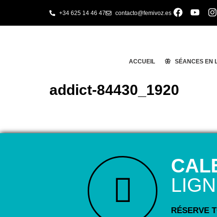
+34 625 14 46 47
contacto@femivoz.es
ACCUEIL
🦋 SÉANCES EN 
addict-84430_1920
CAL
LIG
RÉSERVE TO