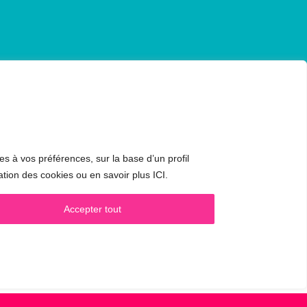
CONTACT & RDV
es à vos préférences, sur la base d’un profil
✅
Prendre RDV en ligne
ation des cookies ou en savoir plus ICI.
WhatsApp :
+34 625 14 46 47
Accepter tout
Email :
info@femivoz.com
ie