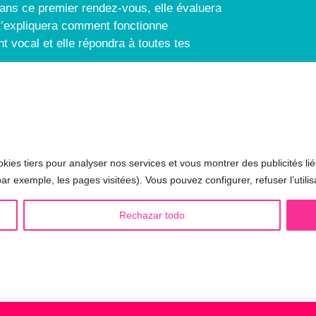
ans ce premier rendez-vous, elle évaluera
e t’expliquera comment fonctionne
t vocal et elle répondra à toutes tes
 LGBTQIA+ 🏳️‍🌈
AUTRES SÉANCES
kies tiers pour analyser nos services et vous montrer des publicités lié
minisation de la voix
▪️ Voix virilisée par stéroïdes
ar exemple, les pages visitées). Vous pouvez configurer, refuser l’utilis
sculinisation de la voix
▪️ Modification de l’accent
Rechazar todo
utralisation de la voix
▪️ Caractérisation de la voix
alisation de la voix
🟥 CHIRURGIE : la Glottoplast
drogynisation de la voix