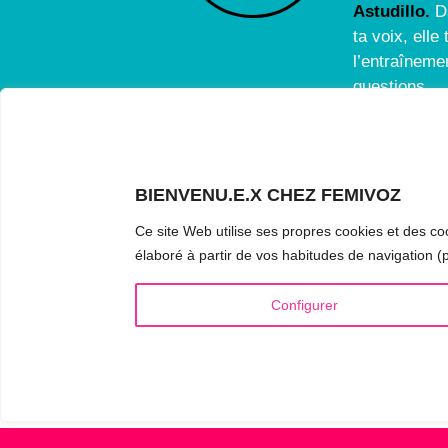
Astudillo.
D
ta voix, ell
l’entraînemen
questions.
BIENVENU.E.X CHEZ FEMIVOZ
INFOS UTILES
VOIX
Ce site Web utilise ses propres cookies et des coo
Qui est Mariela Astudillo ?
▪️ Fé
élaboré à partir de vos habitudes de navigation (p
💰 Tarifs et Forfaits
▪️ Ma
Configurer
📚 Livres & eBooks
▪️ Ne
❓ Questions Fréquentes
▪️ Du
🏆 Formation & Masterclass
▪️ An