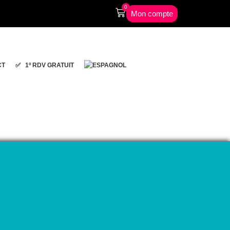
0
Mon compte
CT
✅ 1º RDV GRATUIT