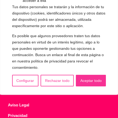
acceder a ella
▪️ Voz virilizada por esteroides
Tus datos personales se tratarán y la información de tu
dispositivo (cookies, identificadores únicos y otros datos
▪️ Modificación del acento
del dispositivo) podrá ser almacenada, utilizada
específicamente por este sitio o aplicación.
🟥 CIRUGÍA: Glotoplastia
Es posible que algunos proveedores traten tus datos
personales en virtud de un interés legítimo, algo a lo
CONTACTO Y CITAS
✅
Pide tu CITA ONLINE
que puedes oponerte gestionando tus opciones a
continuación. Busca un enlace al final de esta página o
WhatsApp :
+34 625 14 46 47
en nuestra política de privacidad para revocar el
Email :
contacto@femivoz.es
consentimiento.
Configurar
Rechazar todo
Aceptar todo
Aviso Legal
Privacidad