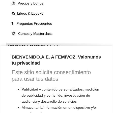
💰 Precios y Bonos
📚 Libros & Ebooks
❓ Preguntas Frecuentes
🏆 Cursos y Masterclass
VOCES LGBTQIA+ 🏳️‍🌈
▪️ Feminización de la voz
BIENVENIDO.A.E. A FEMIVOZ. Valoramos
▪️ Masculinización de la voz
tu privacidad
Este sitio solicita consentimiento
▪️ Neutralización de la voz
para usar tus datos
▪️ Dualización de la voz
Publicidad y contenido personalizados, medición
▪️ Androginización de la voz
de publicidad y contenido, investigación de
audiencia y desarrollo de servicios
OTRAS SESIONES
Almacenar la información en un dispositivo y/o
▪️ Caracterización de la voz