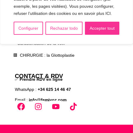
▪️ Androgynisation de la voix
exemple, les pages visitées). Vous pouvez configurer,
AUTRES SÉANCES
refuser l’utilisation des cookies ou en savoir plus ICI.
▪️ Voix virilisée par stéroïdes
Configurer
Rechazar todo
Accepter tout
▪️ Modification de l’accent
▪️ Caractérisation de la voix
🟥 CHIRURGIE : la Glottoplastie
CONTACT & RDV
✅
Prendre RDV en ligne
WhatsApp :
+34 625 14 46 47
Email :
info@femivoz.com