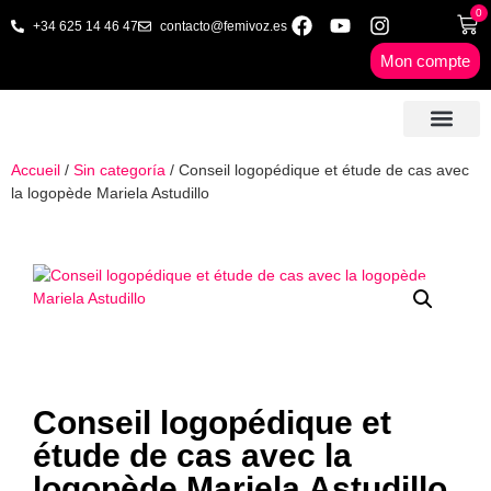
0
+34 625 14 46 47
contacto@femivoz.es
Mon compte
🦋 SÉANCES EN LIGNE
🟨 TARIFS & FORFA
🎓 LIVRES & FORMA
📩 CONTACT
✅ 1º RDV GRATUIT
Accueil
/
Sin categoría
/ Conseil logopédique et étude de cas avec
la logopède Mariela Astudillo
Conseil logopédique et
étude de cas avec la
logopède Mariela Astudillo