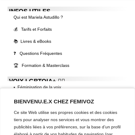
INFOS UTILES
Qui est Mariela Astudillo ?
💰 Tarifs et Forfaits
📚 Livres & eBooks
❓ Questions Fréquentes
🏆 Formation & Masterclass
VOIX LGBTQIA+ 🏳️‍🌈
▪️ Féminisation de la voix
▪️ Masculinisation de la voix
BIENVENU.E.X CHEZ FEMIVOZ
▪️ Neutralisation de la voix
Ce site Web utilise ses propres cookies et des cookies
tiers pour analyser nos services et vous montrer des
▪️ Dualisation de la voix
publicités liées à vos préférences, sur la base d’un profil
élaboré à partir de vos habitudes de navigation (par