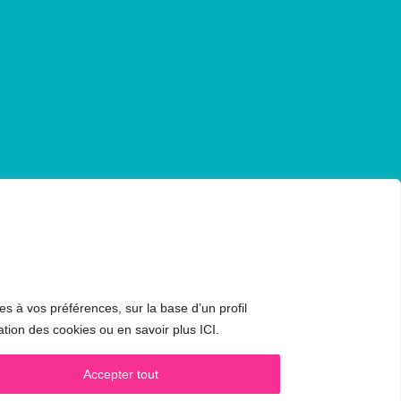
es à vos préférences, sur la base d’un profil
CONTACT & RDV
ation des cookies ou en savoir plus ICI.
✅
Prendre RDV en ligne
WhatsApp :
+34 625 14 46 47
Accepter tout