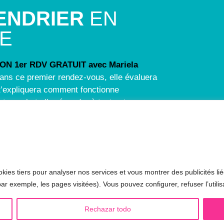
ENDRIER
EN
NE
N 1er RDV GRATUIT avec Mariela
ans ce premier rendez-vous, elle évaluera
e t’expliquera comment fonctionne
t vocal et elle répondra à toutes tes
kies tiers pour analyser nos services et vous montrer des publicités lié
 LGBTQIA+ 🏳️‍🌈
AUTRES SÉANCES
ar exemple, les pages visitées). Vous pouvez configurer, refuser l’utilis
minisation de la voix
▪️ Voix virilisée par stéroïdes
Rechazar todo
sculinisation de la voix
▪️ Modification de l’accent