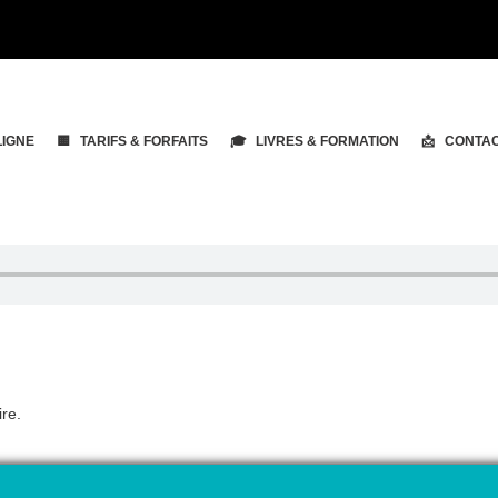
LIGNE
🟨 TARIFS & FORFAITS
🎓 LIVRES & FORMATION
📩 CONTA
re.