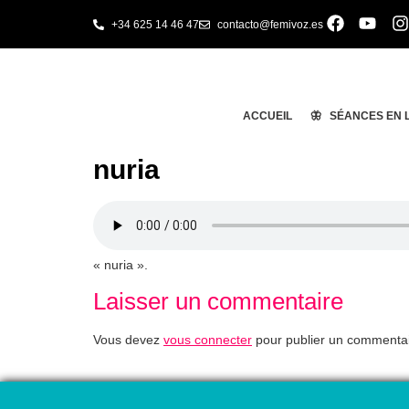
+34 625 14 46 47
contacto@femivoz.es
ACCUEIL
🦋 SÉANCES EN 
nuria
« nuria ».
Laisser un commentaire
Vous devez
vous connecter
pour publier un commentai