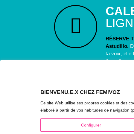
CAL
LIG
RÉSERVE TO
Astudillo.
D
ta voix, ell
l’entraînemen
questions.
BIENVENU.E.X CHEZ FEMIVOZ
Ce site Web utilise ses propres cookies et des coo
INFOS UTILES
VOIX
élaboré à partir de vos habitudes de navigation (p
Qui est Mariela Astudillo ?
▪️ Fé
Configurer
💰 Tarifs et Forfaits
▪️ Ma