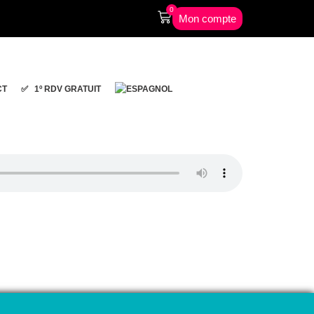
0
Mon compte
CT
✅ 1º RDV GRATUIT