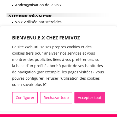
▪️ Androgynisation de la voix
AUTRES SÉANCES
▪️ Voix virilisée par stéroïdes
▪️ Modification de l’accent
BIENVENU.E.X CHEZ FEMIVOZ
▪️ Caractérisation de la voix
Ce site Web utilise ses propres cookies et des
cookies tiers pour analyser nos services et vous
🟥 CHIRURGIE : la Glottoplastie
montrer des publicités liées à vos préférences, sur
la base d’un profil élaboré à partir de vos habitudes
CONTACT & RDV
de navigation (par exemple, les pages visitées). Vous
✅
Prendre RDV en ligne
pouvez configurer, refuser l’utilisation des cookies
WhatsApp :
+34 625 14 46 47
ou en savoir plus ICI.
Email :
info@femivoz.com
Configurer
Rechazar todo
Accepter tout