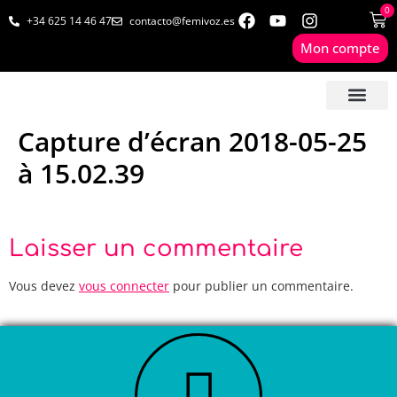
0
+34 625 14 46 47
contacto@femivoz.es
Mon compte
🦋 SÉANCES EN LIGN
🟨 TARIFS & FORF
🎓 LIVRES & FORM
📩 CONTAC
✅ 1º RDV GRATUIT
Capture d’écran 2018-05-25
à 15.02.39
Laisser un commentaire
Vous devez
vous connecter
pour publier un commentaire.