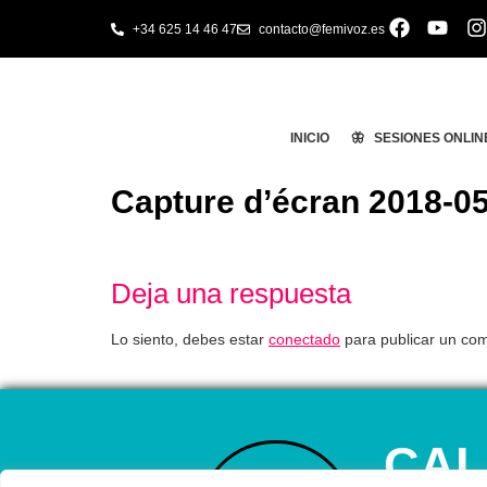
+34 625 14 46 47
contacto@femivoz.es
INICIO
🦋 SESIONES ONLIN
Capture d’écran 2018-05
Deja una respuesta
Lo siento, debes estar
conectado
para publicar un com
CAL