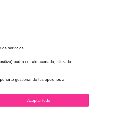
o de servicios
positivo) podrá ser almacenada, utilizada
CONTACTO Y CITAS
 oponerte gestionando tus opciones a
.
✅
Pide tu CITA ONLINE
WhatsApp :
+34 625 14 46 47
Aceptar todo
Email :
contacto@femivoz.es