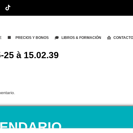
E
🟨 PRECIOS Y BONOS
🎓 LIBROS & FORMACIÓN
📩 CONTACT
-25 à 15.02.39
entario.
ENDARIO