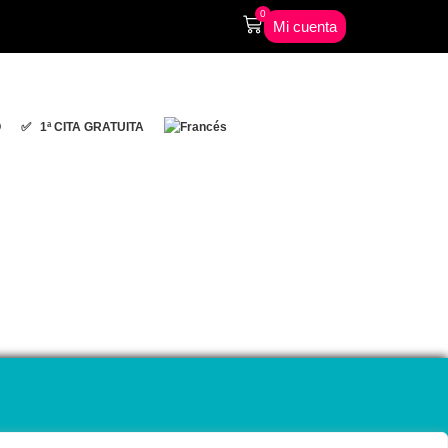
0
Mi cuenta
O
✅ 1ª CITA GRATUITA