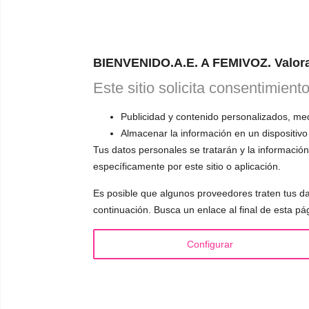
ONL
RESERVA TU
BIENVENIDO.A.E. A FEMIVOZ. Valora
Astudillo.
E
Este sitio solicita consentimient
explicará có
responderá a
Publicidad y contenido personalizados, medi
Almacenar la información en un dispositivo
Tus datos personales se tratarán y la información 
específicamente por este sitio o aplicación.
Es posible que algunos proveedores traten tus da
INFORMACIÓN
VOCE
continuación. Busca un enlace al final de esta pá
¿Quién es Mariela Astudillo?
▪️ F
💰 Precios y Bonos
▪️ M
Configurar
📚 Libros & Ebooks
▪️ Ne
❓ Preguntas Frecuentes
▪️ Du
🏆 Cursos y Masterclass
▪️ A