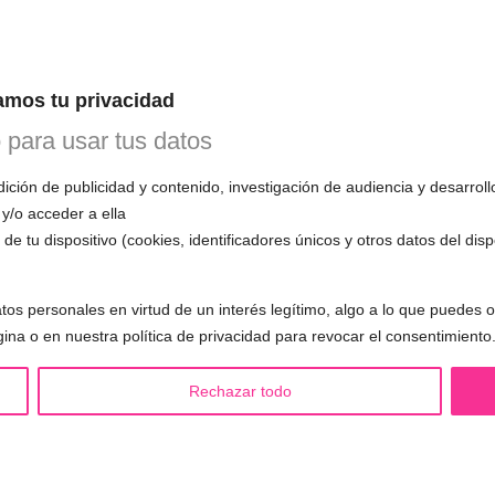
INE
 1ª CITA GRATUITA con Mariela
mos tu privacidad
n esta primera cita, evaluará tu voz, te
o para usar tus datos
mo funciona el entrenamiento vocal y
 todas tus preguntas.
ción de publicidad y contenido, investigación de audiencia y desarroll
 y/o acceder a ella
de tu dispositivo (cookies, identificadores únicos y otros datos del dis
tos personales en virtud de un interés legítimo, algo a lo que puedes
S LGBTQIA+ 🏳️‍🌈
OTRAS SESIONES
gina o en nuestra política de privacidad para revocar el consentimiento
eminización de la voz
▪️ Caracterización de la voz
asculinización de la voz
▪️ Voz virilizada por esteroides
Rechazar todo
utralización de la voz
▪️ Modificación del acento
alización de la voz
🟥 CIRUGÍA: Glotoplastia
ndroginización de la voz