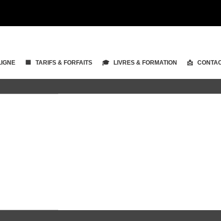
LIGNE
🟨 TARIFS & FORFAITS
🎓 LIVRES & FORMATION
📩 CONTA