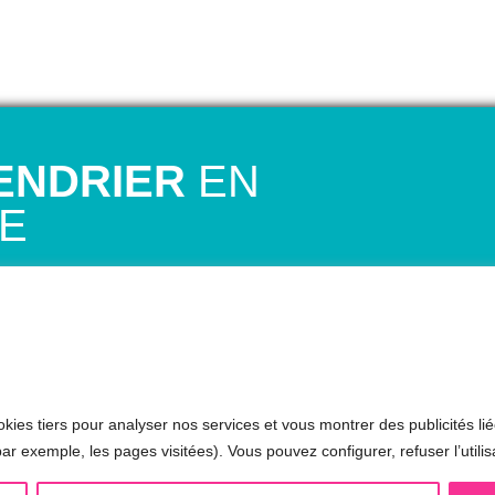
ENDRIER
EN
NE
N 1er RDV GRATUIT avec Mariela
ans ce premier rendez-vous, elle évaluera
e t’expliquera comment fonctionne
t vocal et elle répondra à toutes tes
kies tiers pour analyser nos services et vous montrer des publicités lié
ar exemple, les pages visitées). Vous pouvez configurer, refuser l’utilis