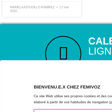
MARIELA ASTUDILLO RAMÍREZ
17 mai
2020
CAL
LIG
RÉSERVE TO
Astudillo.
D
ta voix, ell
l’entraînemen
BIENVENU.E.X CHEZ FEMIVOZ
questions.
Ce site Web utilise ses propres cookies et des coo
élaboré à partir de vos habitudes de navigation (p