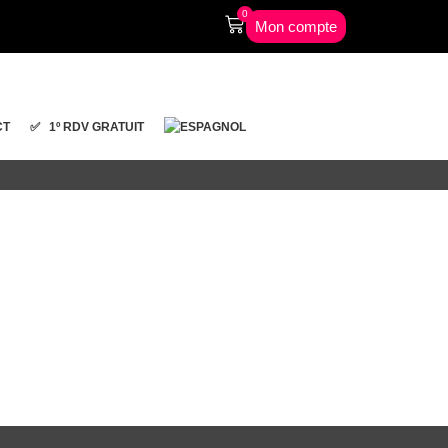
0
Mon compte
CT
✅ 1º RDV GRATUIT