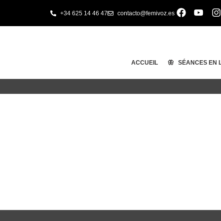
+34 625 14 46 47
contacto@femivoz.es
ACCUEIL
🦋 SÉANCES EN 