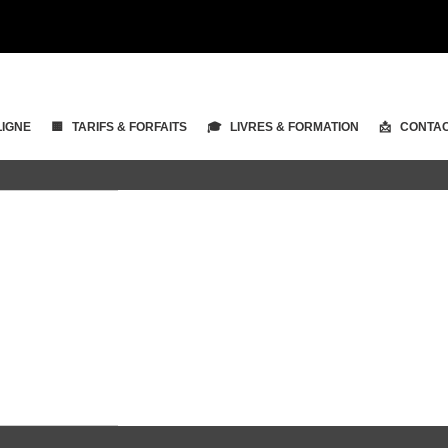
LIGNE
🟨 TARIFS & FORFAITS
🎓 LIVRES & FORMATION
📩 CONTA