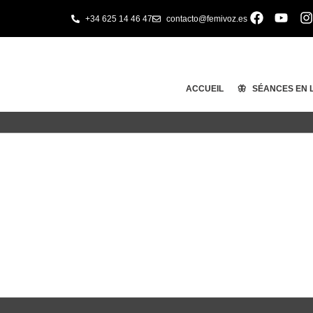
+34 625 14 46 47
contacto@femivoz.es
ACCUEIL
🦋 SÉANCES EN 