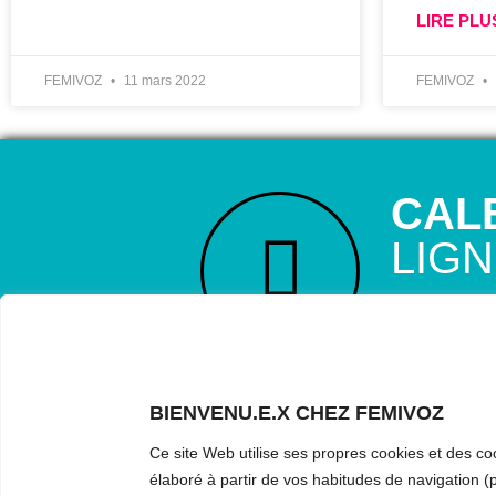
LIRE PLU
FEMIVOZ
11 mars 2022
FEMIVOZ
CAL
LIG
RÉSERVE TO
Astudillo.
D
ta voix, ell
l’entraînemen
BIENVENU.E.X CHEZ FEMIVOZ
questions.
Ce site Web utilise ses propres cookies et des coo
élaboré à partir de vos habitudes de navigation (p