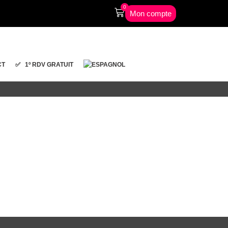
0
Mon compte
CT
✅ 1º RDV GRATUIT