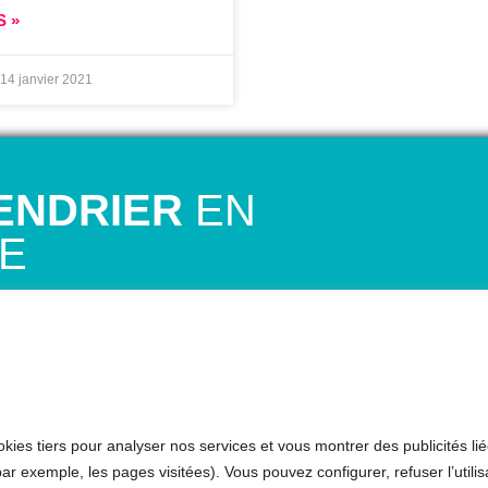
S »
14 janvier 2021
ENDRIER
EN
NE
N 1er RDV GRATUIT avec Mariela
ans ce premier rendez-vous, elle évaluera
e t’expliquera comment fonctionne
t vocal et elle répondra à toutes tes
kies tiers pour analyser nos services et vous montrer des publicités lié
ar exemple, les pages visitées). Vous pouvez configurer, refuser l’utilis