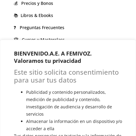
💰 Precios y Bonos
📚 Libros & Ebooks
❓ Preguntas Frecuentes
🏆 Cursos y Masterclass
BIENVENIDO.A.E. A FEMIVOZ.
VOCES LGBTQIA+ 🏳️‍🌈
Valoramos tu privacidad
▪️ Feminización de la voz
Este sitio solicita consentimiento
▪️ Masculinización de la voz
para usar tus datos
▪️ Neutralización de la voz
Publicidad y contenido personalizados,
▪️ Dualización de la voz
medición de publicidad y contenido,
investigación de audiencia y desarrollo de
▪️ Androginización de la voz
servicios
Almacenar la información en un dispositivo y/o
OTRAS SESIONES
acceder a ella
▪️ Caracterización de la voz
Tus datos personales se tratarán y la información de