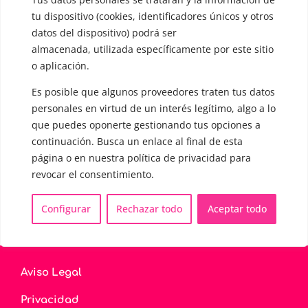
▪️ Voz virilizada por esteroides
tu dispositivo (cookies, identificadores únicos y otros
datos del dispositivo) podrá ser
▪️ Modificación del acento
almacenada, utilizada específicamente por este sitio
o aplicación.
🟥 CIRUGÍA: Glotoplastia
Es posible que algunos proveedores traten tus datos
personales en virtud de un interés legítimo, algo a lo
CONTACTO Y CITAS
✅
Pide tu CITA ONLINE
que puedes oponerte gestionando tus opciones a
continuación. Busca un enlace al final de esta
WhatsApp :
+34 625 14 46 47
página o en nuestra política de privacidad para
Email :
contacto@femivoz.es
revocar el consentimiento.
Configurar
Rechazar todo
Aceptar todo
Aviso Legal
Privacidad