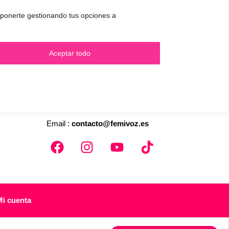
 oponerte gestionando tus opciones a
.
Aceptar todo
CONTACTO Y CITAS
✅
Pide tu CITA ONLINE
WhatsApp :
+34 625 14 46 47
Email :
contacto@femivoz.es
Mi cuenta