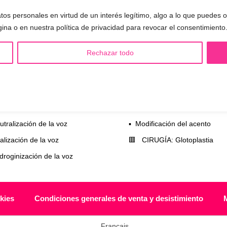
 todas tus preguntas.
tos personales en virtud de un interés legítimo, algo a lo que puedes
gina o en nuestra política de privacidad para revocar el consentimiento
Rechazar todo
S LGBTQIA+ 🏳️‍🌈
OTRAS SESIONES
eminización de la voz
▪️ Caracterización de la voz
asculinización de la voz
▪️ Voz virilizada por esteroides
utralización de la voz
▪️ Modificación del acento
alización de la voz
🟥 CIRUGÍA: Glotoplastia
ndroginización de la voz
kies
Condiciones generales de venta y desistimiento
Français