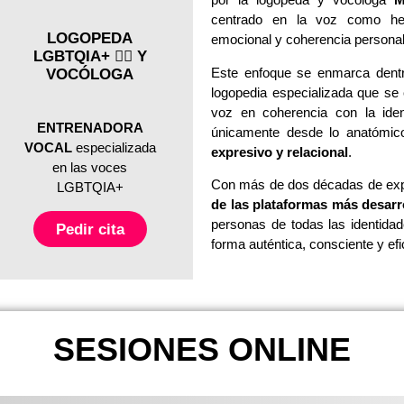
centrado en la voz como herr
LOGOPEDA
emocional y coherencia persona
LGBTQIA+ 🏳️‍🌈 Y
Este enfoque se enmarca dent
VOCÓLOGA
logopedia especializada que se 
voz en coherencia con la iden
ENTRENADORA
únicamente desde lo anatómico
VOCAL
especializada
expresivo y relacional
.
en las voces
Con más de dos décadas de exp
LGBTQIA+
de las plataformas más desarr
personas de todas las identida
Pedir cita
forma auténtica, consciente y efi
SESIONES ONLINE