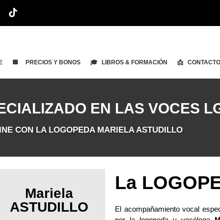
E
🟨 PRECIOS Y BONOS
🎓 LIBROS & FORMACIÓN
📩 CONTACT
ALIZADO EN LAS VOCES LGBTQ
INE CON LA LOGOPEDA
MARIELA ASTUDILLO
La LOGOPEDI
Mariela
ASTUDILLO
El acompañamiento vocal espe
por la logopeda y vocóloga
M