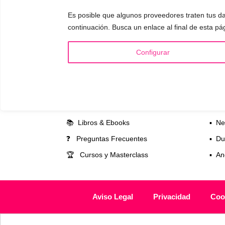
responderá a
Es posible que algunos proveedores traten tus da
continuación. Busca un enlace al final de esta pá
Configurar
INFORMACIÓN
VOCE
¿Quién es Mariela Astudillo?
▪️ F
💰 Precios y Bonos
▪️ M
📚 Libros & Ebooks
▪️ Ne
❓ Preguntas Frecuentes
▪️ Du
🏆 Cursos y Masterclass
▪️ A
Aviso Legal
Privacidad
Coo