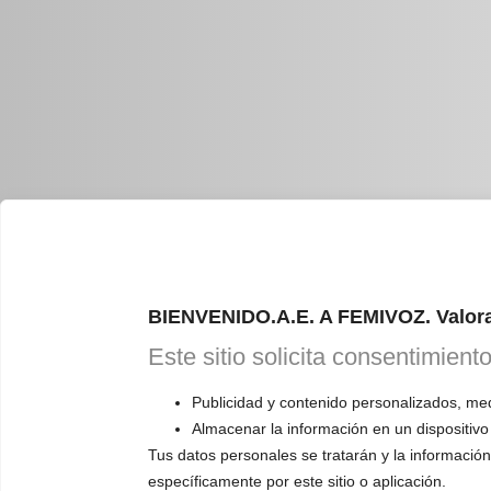
CAL
BIENVENIDO.A.E. A FEMIVOZ. Valora
ONL
Este sitio solicita consentimient
Publicidad y contenido personalizados, medi
RESERVA TU
Almacenar la información en un dispositivo
Astudillo.
E
Tus datos personales se tratarán y la información 
específicamente por este sitio o aplicación.
explicará có