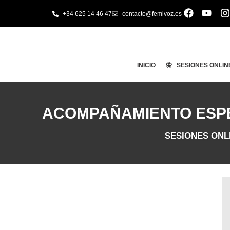
+34 625 14 46 47
contacto@femivoz.es
INICIO
🦋 SESIONES ONLIN
ACOMPAÑAMIENTO ESPECI
SESIONES ONL