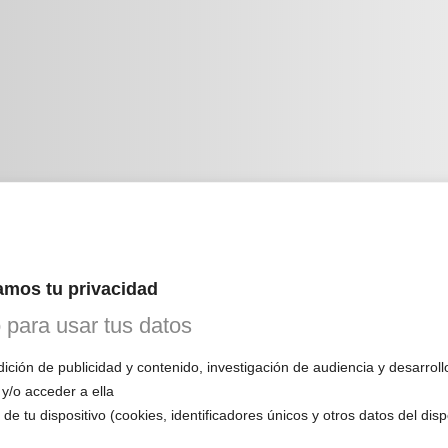
ENDARIO
mos tu privacidad
INE
o para usar tus datos
ción de publicidad y contenido, investigación de audiencia y desarroll
 1ª CITA GRATUITA con Mariela
 y/o acceder a ella
n esta primera cita, evaluará tu voz, te
de tu dispositivo (cookies, identificadores únicos y otros datos del dis
mo funciona el entrenamiento vocal y