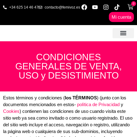
0
+34 625 14 46 47
contacto@femivoz.es
Mi cuenta
🦋 SESIONES ONLINE
🟨 PRECIOS Y BONOS
🎓 LIBROS & FORMA
📩 CONTAC
✅ 1ª CITA GRATUITA
CONDICIONES
GENERALES DE VENTA,
USO y DESISTIMIENTO
Estos términos y condiciones (
los TÉRMINOS
) (junto con los
documentos mencionados en estos-
política de Privacidad
y
Cookies
) contienen las condiciones de uso cuando visita este
sitio web ya sea como invitado o como usuario registrado. El uso
del sitio web incluye el acceso, navegación o registro, utilizando
la página web o cualquiera de sus sub-dominios, incluyendo