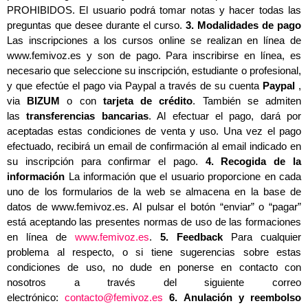
PROHIBIDOS. El usuario podrá tomar notas y hacer todas las
preguntas que desee durante el curso.
3. Modalidades de pago
Las inscripciones a los cursos online se realizan en línea de
www.femivoz.es y son de pago. Para inscribirse en línea, es
necesario que seleccione su inscripción, estudiante o profesional,
y que efectúe el pago via Paypal a través de su cuenta
Paypal
,
via
BIZUM
o con
tarjeta de crédito
. También se admiten
las
transferencias bancarias
. Al efectuar el pago, dará por
aceptadas estas condiciones de venta y uso. Una vez el pago
efectuado, recibirá un email de confirmación al email indicado en
su inscripción para confirmar el pago.
4. Recogida de la
información
La información que el usuario proporcione en cada
uno de los formularios de la web se almacena en la base de
datos de www.femivoz.es. Al pulsar el botón “enviar” o “pagar”
está aceptando las presentes normas de uso de las formaciones
en línea de
www.femivoz.es
.
5. Feedback
Para cualquier
problema al respecto, o si tiene sugerencias sobre estas
condiciones de uso, no dude en ponerse en contacto con
nosotros a través del siguiente correo
electrónico:
contacto@femivoz.es
6. Anulación y reembolso