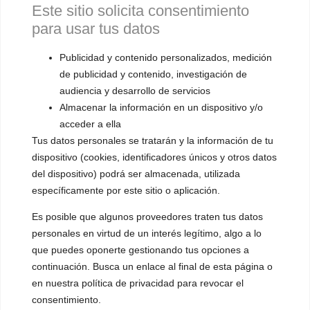
procedimientos de seguridad, usted debe tratar dicha información
Este sitio solicita consentimiento
como confidencial, no debe revelarla a terceros. Es condición
para usar tus datos
para el uso del sitio Web que toda la información que proporcione
al Sitio Web sea correcta, actualizada, completa y verídica.
Publicidad y contenido personalizados, medición
de publicidad y contenido, investigación de
Si usted sabe o sospecha que alguien a quien no conoce utiliza
su código de identificación de usuario o contraseña, o si usted
audiencia y desarrollo de servicios
tiene conocimiento de cualquier uso no autorizado de su nombre
Almacenar la información en un dispositivo y/o
de usuario o contraseña o cualquier otra violación de seguridad,
acceder a ella
debe notificar de inmediato a
contacto@femivoz.es
. Asegúrese
Tus datos personales se tratarán y la información de tu
de salir de su cuenta al terminar cada sesión y se tenga especial
dispositivo (cookies, identificadores únicos y otros datos
cuidado cuando acceda a su cuenta desde un ordenador público
del dispositivo) podrá ser almacenada, utilizada
o compartido para que otros no puedan ver o grabar la
específicamente por este sitio o aplicación.
contraseña u otra información personal.
Es posible que algunos proveedores traten tus datos
Tenemos el derecho de inhabilitar cualquier código de
personales en virtud de un interés legítimo, algo a lo
identificación de usuario o contraseña, ya sea elegido por usted o
que puedes oponerte gestionando tus opciones a
asignado por nosotros, en cualquier momento si, en nuestra
continuación. Busca un enlace al final de esta página o
opinión razonable, usted ha incumplido cualquiera de las
disposiciones de estos TÉRMINOS.
en nuestra política de privacidad para revocar el
consentimiento.
Derechos de propiedad intelectual