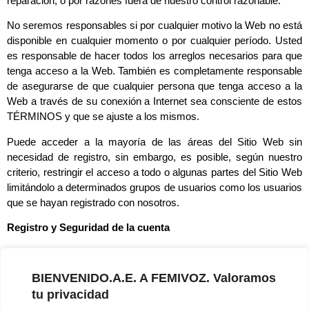
reparación, o por razones fuera de nuestro control razonable.
No seremos responsables si por cualquier motivo la Web no está
disponible en cualquier momento o por cualquier período. Usted
es responsable de hacer todos los arreglos necesarios para que
tenga acceso a la Web. También es completamente responsable
de asegurarse de que cualquier persona que tenga acceso a la
Web a través de su conexión a Internet sea consciente de estos
TÉRMINOS y que se ajuste a los mismos.
Puede acceder a la mayoría de las áreas del Sitio Web sin
necesidad de registro, sin embargo, es posible, según nuestro
criterio, restringir el acceso a todo o algunas partes del Sitio Web
limitándolo a determinados grupos de usuarios como los usuarios
que se hayan registrado con nosotros.
Registro y Seguridad de la cuenta
Para tener acceso a las áreas restringidas del Sitio Web, se le
pedirá proporcionar ciertos datos de registro u otra información.
BIENVENIDO.A.E. A FEMIVOZ. Valoramos
Si se le proporciona un nombre de identificación de usuario,
tu privacidad
contraseña o cualquier otra información como parte de nuestros