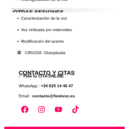
OTRAS SESIONES
▪️ Caracterización de la voz
▪️ Voz virilizada por esteroides
▪️ Modificación del acento
🟥 CIRUGÍA: Glotoplastia
CONTACTO Y CITAS
✅
Pide tu CITA ONLINE
WhatsApp :
+34 625 14 46 47
Email :
contacto@femivoz.es