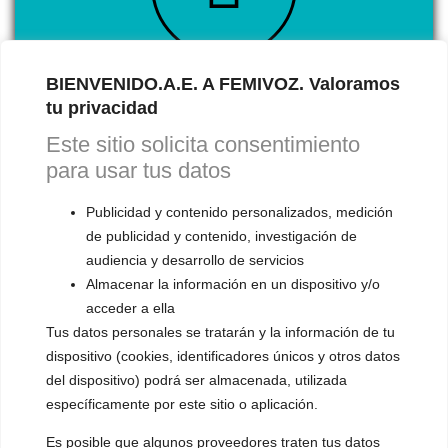
BIENVENIDO.A.E. A FEMIVOZ. Valoramos
CALENDARIO
tu privacidad
ONLINE
Este sitio solicita consentimiento
para usar tus datos
RESERVA TU 1ª CITA GRATUITA con Mariela
Publicidad y contenido personalizados, medición
Astudillo.
En esta primera cita, evaluará tu voz,
de publicidad y contenido, investigación de
te explicará cómo funciona el entrenamiento
audiencia y desarrollo de servicios
vocal y responderá a todas tus preguntas.
Almacenar la información en un dispositivo y/o
acceder a ella
Tus datos personales se tratarán y la información de tu
dispositivo (cookies, identificadores únicos y otros datos
del dispositivo) podrá ser almacenada, utilizada
específicamente por este sitio o aplicación.
Es posible que algunos proveedores traten tus datos