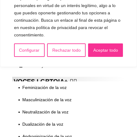
personales en virtud de un interés legítimo, algo a lo
INFORMACIÓN
que puedes oponerte gestionando tus opciones a
¿Quién es Mariela Astudillo?
continuación. Busca un enlace al final de esta página o
en nuestra política de privacidad para revocar el
💰 Precios y Bonos
consentimiento.
📚 Libros & Ebooks
Configurar
Rechazar todo
Aceptar todo
❓ Preguntas Frecuentes
🏆 Cursos y Masterclass
VOCES LGBTQIA+ 🏳️‍🌈
▪️ Feminización de la voz
▪️ Masculinización de la voz
▪️ Neutralización de la voz
▪️ Dualización de la voz
▪️ Androginización de la voz