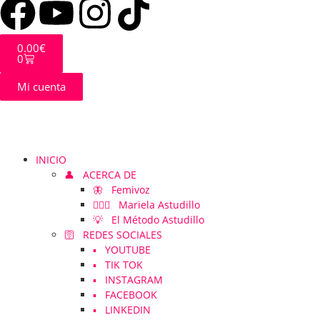
0.00
€
0
Mi cuenta
INICIO
👤 ACERCA DE
🦋 Femivoz
👱🏻‍♀️ Mariela Astudillo
💡 El Método Astudillo
🛜 REDES SOCIALES
▪️ YOUTUBE
▪️ TIK TOK
▪️ INSTAGRAM
▪️ FACEBOOK
▪️ LINKEDIN