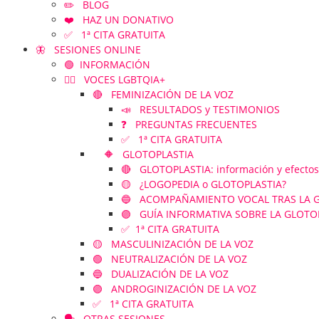
✏️ BLOG
❤️ HAZ UN DONATIVO
✅ 1ª CITA GRATUITA
🦋 SESIONES ONLINE
🟢 INFORMACIÓN
🏳️‍🌈 VOCES LGBTQIA+
🔴 FEMINIZACIÓN DE LA VOZ
📣 RESULTADOS y TESTIMONIOS
❓ PREGUNTAS FRECUENTES
✅ 1ª CITA GRATUITA
🔶 GLOTOPLASTIA
🔴 GLOTOPLASTIA: información y efectos
🟡 ¿LOGOPEDIA o GLOTOPLASTIA?
🔵 ACOMPAÑAMIENTO VOCAL TRAS LA GLOT
🟣 GUÍA INFORMATIVA SOBRE LA GLOTO
✅ 1ª CITA GRATUITA
🟡 MASCULINIZACIÓN DE LA VOZ
🟢 NEUTRALIZACIÓN DE LA VOZ
🔵 DUALIZACIÓN DE LA VOZ
🟣 ANDROGINIZACIÓN DE LA VOZ
✅ 1ª CITA GRATUITA
🗣️ OTRAS SESIONES