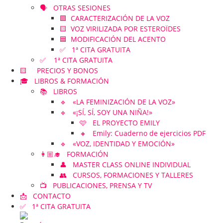
🗣️ OTRAS SESIONES
🟪 CARACTERIZACIÓN DE LA VOZ
🟨 VOZ VIRILIZADA POR ESTEROÏDES
🟦 MODIFICACIÓN DEL ACENTO
✅ 1ª CITA GRATUITA
✅ 1ª CITA GRATUITA
🟨 PRECIOS Y BONOS
🎓 LIBROS & FORMACIÓN
📚 LIBROS
🔹 «LA FEMINIZACIÓN DE LA VOZ»
🔹 «¡SÍ, SÍ, SOY UNA NIÑA!»
🩷 EL PROYECTO EMILY
🔸 Emily: Cuaderno de ejercicios PDF
🔹 «VOZ, IDENTIDAD Y EMOCIÓN»
👩🏼‍🎓 FORMACIÓN
👤 MASTER CLASS ONLINE INDIVIDUAL
👥 CURSOS, FORMACIONES Y TALLERES
📺 PUBLICACIONES, PRENSA Y TV
📩 CONTACTO
✅ 1ª CITA GRATUITA