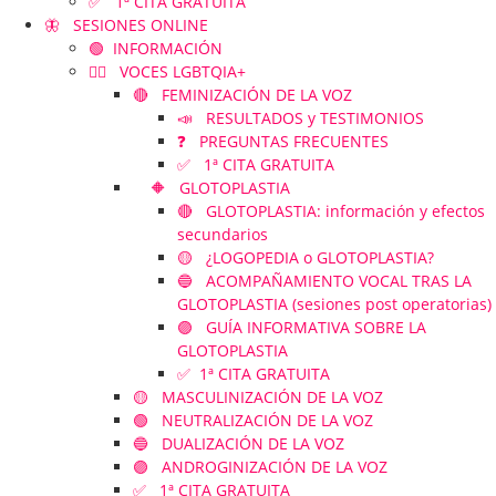
✅ 1ª CITA GRATUITA
🦋 SESIONES ONLINE
🟢 INFORMACIÓN
🏳️‍🌈 VOCES LGBTQIA+
🔴 FEMINIZACIÓN DE LA VOZ
📣 RESULTADOS y TESTIMONIOS
❓ PREGUNTAS FRECUENTES
✅ 1ª CITA GRATUITA
🔶 GLOTOPLASTIA
🔴 GLOTOPLASTIA: información y efectos
secundarios
🟡 ¿LOGOPEDIA o GLOTOPLASTIA?
🔵 ACOMPAÑAMIENTO VOCAL TRAS LA
GLOTOPLASTIA (sesiones post operatorias)
🟣 GUÍA INFORMATIVA SOBRE LA
GLOTOPLASTIA
✅ 1ª CITA GRATUITA
🟡 MASCULINIZACIÓN DE LA VOZ
🟢 NEUTRALIZACIÓN DE LA VOZ
🔵 DUALIZACIÓN DE LA VOZ
🟣 ANDROGINIZACIÓN DE LA VOZ
✅ 1ª CITA GRATUITA