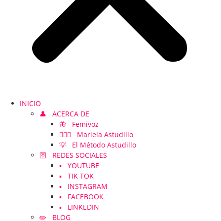
INICIO
👤 ACERCA DE
🦋 Femivoz
👱🏻‍♀️ Mariela Astudillo
💡 El Método Astudillo
🛜 REDES SOCIALES
▪️ YOUTUBE
▪️ TIK TOK
▪️ INSTAGRAM
▪️ FACEBOOK
▪️ LINKEDIN
✏️ BLOG