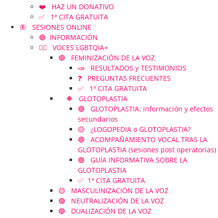
❤️ HAZ UN DONATIVO
✅ 1ª CITA GRATUITA
🦋 SESIONES ONLINE
🟢 INFORMACIÓN
🏳️‍🌈 VOCES LGBTQIA+
🔴 FEMINIZACIÓN DE LA VOZ
📣 RESULTADOS y TESTIMONIOS
❓ PREGUNTAS FRECUENTES
✅ 1ª CITA GRATUITA
🔶 GLOTOPLASTIA
🔴 GLOTOPLASTIA: información y efectos
secundarios
🟡 ¿LOGOPEDIA o GLOTOPLASTIA?
🔵 ACOMPAÑAMIENTO VOCAL TRAS LA
GLOTOPLASTIA (sesiones post operatorias)
🟣 GUÍA INFORMATIVA SOBRE LA
GLOTOPLASTIA
✅ 1ª CITA GRATUITA
🟡 MASCULINIZACIÓN DE LA VOZ
🟢 NEUTRALIZACIÓN DE LA VOZ
🔵 DUALIZACIÓN DE LA VOZ