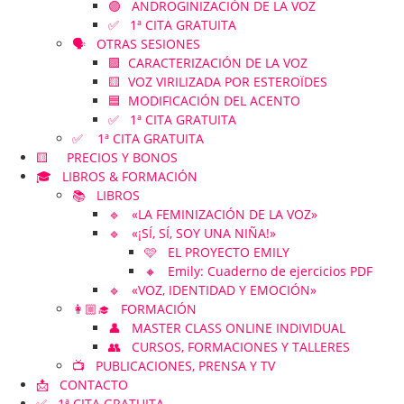
🟣 ANDROGINIZACIÓN DE LA VOZ
✅ 1ª CITA GRATUITA
🗣️ OTRAS SESIONES
🟪 CARACTERIZACIÓN DE LA VOZ
🟨 VOZ VIRILIZADA POR ESTEROÏDES
🟦 MODIFICACIÓN DEL ACENTO
✅ 1ª CITA GRATUITA
✅ 1ª CITA GRATUITA
🟨 PRECIOS Y BONOS
🎓 LIBROS & FORMACIÓN
📚 LIBROS
🔹 «LA FEMINIZACIÓN DE LA VOZ»
🔹 «¡SÍ, SÍ, SOY UNA NIÑA!»
🩷 EL PROYECTO EMILY
🔸 Emily: Cuaderno de ejercicios PDF
🔹 «VOZ, IDENTIDAD Y EMOCIÓN»
👩🏼‍🎓 FORMACIÓN
👤 MASTER CLASS ONLINE INDIVIDUAL
👥 CURSOS, FORMACIONES Y TALLERES
📺 PUBLICACIONES, PRENSA Y TV
📩 CONTACTO
✅ 1ª CITA GRATUITA