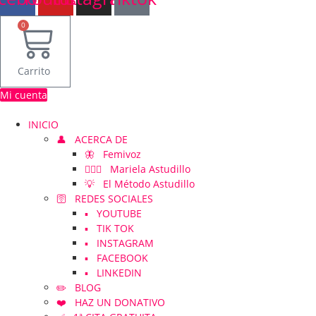
0
Carrito
Mi cuenta
INICIO
👤 ACERCA DE
🦋 Femivoz
👱🏻‍♀️ Mariela Astudillo
💡 El Método Astudillo
🛜 REDES SOCIALES
▪️ YOUTUBE
▪️ TIK TOK
▪️ INSTAGRAM
▪️ FACEBOOK
▪️ LINKEDIN
✏️ BLOG
❤️ HAZ UN DONATIVO