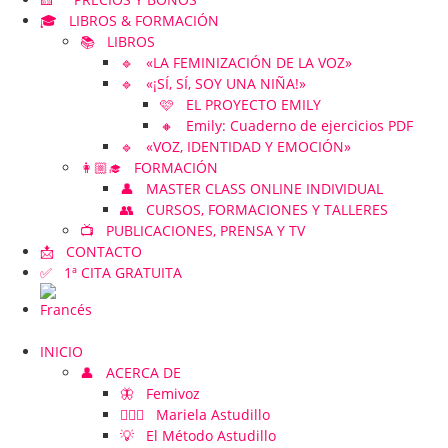
🎓 LIBROS & FORMACIÓN
📚 LIBROS
🔹 «LA FEMINIZACIÓN DE LA VOZ»
🔹 «¡SÍ, SÍ, SOY UNA NIÑA!»
🩷 EL PROYECTO EMILY
🔸 Emily: Cuaderno de ejercicios PDF
🔹 «VOZ, IDENTIDAD Y EMOCIÓN»
👩🏼‍🎓 FORMACIÓN
👤 MASTER CLASS ONLINE INDIVIDUAL
👥 CURSOS, FORMACIONES Y TALLERES
📺 PUBLICACIONES, PRENSA Y TV
📩 CONTACTO
✅ 1ª CITA GRATUITA
INICIO
👤 ACERCA DE
🦋 Femivoz
👱🏻‍♀️ Mariela Astudillo
💡 El Método Astudillo