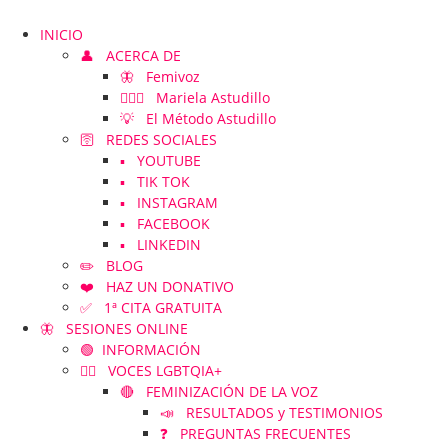
INICIO
👤 ACERCA DE
🦋 Femivoz
👱🏻‍♀️ Mariela Astudillo
💡 El Método Astudillo
🛜 REDES SOCIALES
▪️ YOUTUBE
▪️ TIK TOK
▪️ INSTAGRAM
▪️ FACEBOOK
▪️ LINKEDIN
✏️ BLOG
❤️ HAZ UN DONATIVO
✅ 1ª CITA GRATUITA
🦋 SESIONES ONLINE
🟢 INFORMACIÓN
🏳️‍🌈 VOCES LGBTQIA+
🔴 FEMINIZACIÓN DE LA VOZ
📣 RESULTADOS y TESTIMONIOS
❓ PREGUNTAS FRECUENTES