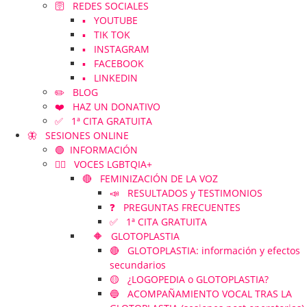
🛜 REDES SOCIALES
▪️ YOUTUBE
▪️ TIK TOK
▪️ INSTAGRAM
▪️ FACEBOOK
▪️ LINKEDIN
✏️ BLOG
❤️ HAZ UN DONATIVO
✅ 1ª CITA GRATUITA
🦋 SESIONES ONLINE
🟢 INFORMACIÓN
🏳️‍🌈 VOCES LGBTQIA+
🔴 FEMINIZACIÓN DE LA VOZ
📣 RESULTADOS y TESTIMONIOS
❓ PREGUNTAS FRECUENTES
✅ 1ª CITA GRATUITA
🔶 GLOTOPLASTIA
🔴 GLOTOPLASTIA: información y efectos
secundarios
🟡 ¿LOGOPEDIA o GLOTOPLASTIA?
🔵 ACOMPAÑAMIENTO VOCAL TRAS LA