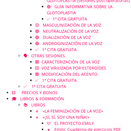
GLOTOPLASTIA (sesiones post operatorias)
🟣 GUÍA INFORMATIVA SOBRE LA
GLOTOPLASTIA
✅ 1ª CITA GRATUITA
🟡 MASCULINIZACIÓN DE LA VOZ
🟢 NEUTRALIZACIÓN DE LA VOZ
🔵 DUALIZACIÓN DE LA VOZ
🟣 ANDROGINIZACIÓN DE LA VOZ
✅ 1ª CITA GRATUITA
🗣️ OTRAS SESIONES
🟪 CARACTERIZACIÓN DE LA VOZ
🟨 VOZ VIRILIZADA POR ESTEROÏDES
🟦 MODIFICACIÓN DEL ACENTO
✅ 1ª CITA GRATUITA
✅ 1ª CITA GRATUITA
🟨 PRECIOS Y BONOS
🎓 LIBROS & FORMACIÓN
📚 LIBROS
🔹 «LA FEMINIZACIÓN DE LA VOZ»
🔹 «¡SÍ, SÍ, SOY UNA NIÑA!»
🩷 EL PROYECTO EMILY
🔸 Emily: Cuaderno de ejercicios PDF