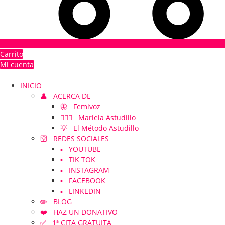
Carrito
Mi cuenta
INICIO
👤 ACERCA DE
🦋 Femivoz
👱🏻‍♀️ Mariela Astudillo
💡 El Método Astudillo
🛜 REDES SOCIALES
▪️ YOUTUBE
▪️ TIK TOK
▪️ INSTAGRAM
▪️ FACEBOOK
▪️ LINKEDIN
✏️ BLOG
❤️ HAZ UN DONATIVO
✅ 1ª CITA GRATUITA