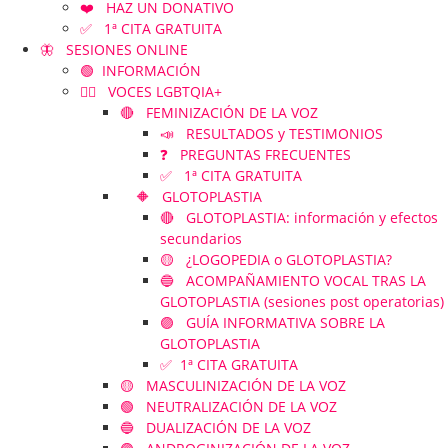
❤️ HAZ UN DONATIVO
✅ 1ª CITA GRATUITA
🦋 SESIONES ONLINE
🟢 INFORMACIÓN
🏳️‍🌈 VOCES LGBTQIA+
🔴 FEMINIZACIÓN DE LA VOZ
📣 RESULTADOS y TESTIMONIOS
❓ PREGUNTAS FRECUENTES
✅ 1ª CITA GRATUITA
🔶 GLOTOPLASTIA
🔴 GLOTOPLASTIA: información y efectos
secundarios
🟡 ¿LOGOPEDIA o GLOTOPLASTIA?
🔵 ACOMPAÑAMIENTO VOCAL TRAS LA
GLOTOPLASTIA (sesiones post operatorias)
🟣 GUÍA INFORMATIVA SOBRE LA
GLOTOPLASTIA
✅ 1ª CITA GRATUITA
🟡 MASCULINIZACIÓN DE LA VOZ
🟢 NEUTRALIZACIÓN DE LA VOZ
🔵 DUALIZACIÓN DE LA VOZ