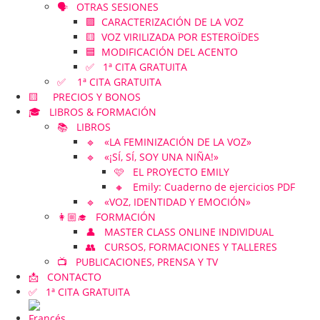
🗣️ OTRAS SESIONES
🟪 CARACTERIZACIÓN DE LA VOZ
🟨 VOZ VIRILIZADA POR ESTEROÏDES
🟦 MODIFICACIÓN DEL ACENTO
✅ 1ª CITA GRATUITA
✅ 1ª CITA GRATUITA
🟨 PRECIOS Y BONOS
🎓 LIBROS & FORMACIÓN
📚 LIBROS
🔹 «LA FEMINIZACIÓN DE LA VOZ»
🔹 «¡SÍ, SÍ, SOY UNA NIÑA!»
🩷 EL PROYECTO EMILY
🔸 Emily: Cuaderno de ejercicios PDF
🔹 «VOZ, IDENTIDAD Y EMOCIÓN»
👩🏼‍🎓 FORMACIÓN
👤 MASTER CLASS ONLINE INDIVIDUAL
👥 CURSOS, FORMACIONES Y TALLERES
📺 PUBLICACIONES, PRENSA Y TV
📩 CONTACTO
✅ 1ª CITA GRATUITA