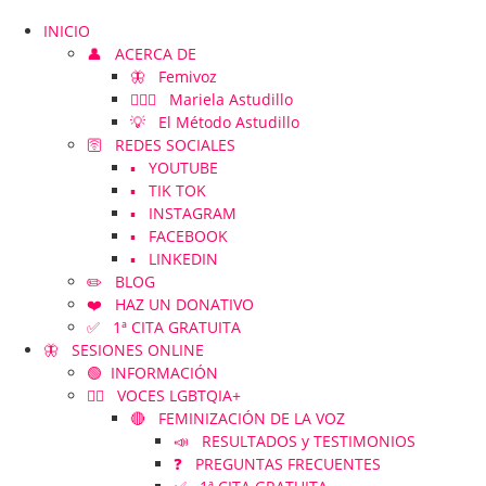
INICIO
👤 ACERCA DE
🦋 Femivoz
👱🏻‍♀️ Mariela Astudillo
💡 El Método Astudillo
🛜 REDES SOCIALES
▪️ YOUTUBE
▪️ TIK TOK
▪️ INSTAGRAM
▪️ FACEBOOK
▪️ LINKEDIN
✏️ BLOG
❤️ HAZ UN DONATIVO
✅ 1ª CITA GRATUITA
🦋 SESIONES ONLINE
🟢 INFORMACIÓN
🏳️‍🌈 VOCES LGBTQIA+
🔴 FEMINIZACIÓN DE LA VOZ
📣 RESULTADOS y TESTIMONIOS
❓ PREGUNTAS FRECUENTES