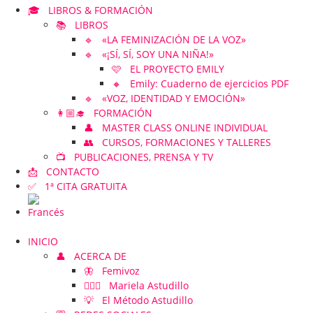
🎓 LIBROS & FORMACIÓN
📚 LIBROS
🔹 «LA FEMINIZACIÓN DE LA VOZ»
🔹 «¡SÍ, SÍ, SOY UNA NIÑA!»
🩷 EL PROYECTO EMILY
🔸 Emily: Cuaderno de ejercicios PDF
🔹 «VOZ, IDENTIDAD Y EMOCIÓN»
👩🏼‍🎓 FORMACIÓN
👤 MASTER CLASS ONLINE INDIVIDUAL
👥 CURSOS, FORMACIONES Y TALLERES
📺 PUBLICACIONES, PRENSA Y TV
📩 CONTACTO
✅ 1ª CITA GRATUITA
INICIO
👤 ACERCA DE
🦋 Femivoz
👱🏻‍♀️ Mariela Astudillo
💡 El Método Astudillo