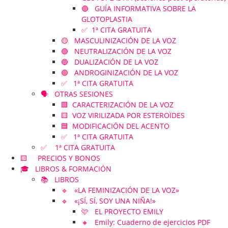
🟣 GUÍA INFORMATIVA SOBRE LA
GLOTOPLASTIA
✅ 1ª CITA GRATUITA
🟡 MASCULINIZACIÓN DE LA VOZ
🟢 NEUTRALIZACIÓN DE LA VOZ
🔵 DUALIZACIÓN DE LA VOZ
🟣 ANDROGINIZACIÓN DE LA VOZ
✅ 1ª CITA GRATUITA
🗣️ OTRAS SESIONES
🟪 CARACTERIZACIÓN DE LA VOZ
🟨 VOZ VIRILIZADA POR ESTEROÏDES
🟦 MODIFICACIÓN DEL ACENTO
✅ 1ª CITA GRATUITA
✅ 1ª CITA GRATUITA
🟨 PRECIOS Y BONOS
🎓 LIBROS & FORMACIÓN
📚 LIBROS
🔹 «LA FEMINIZACIÓN DE LA VOZ»
🔹 «¡SÍ, SÍ, SOY UNA NIÑA!»
🩷 EL PROYECTO EMILY
🔸 Emily: Cuaderno de ejercicios PDF