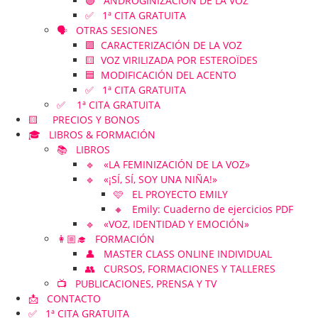
🟣 ANDROGINIZACIÓN DE LA VOZ
✅ 1ª CITA GRATUITA
🗣️ OTRAS SESIONES
🟪 CARACTERIZACIÓN DE LA VOZ
🟨 VOZ VIRILIZADA POR ESTEROÏDES
🟦 MODIFICACIÓN DEL ACENTO
✅ 1ª CITA GRATUITA
✅ 1ª CITA GRATUITA
🟨 PRECIOS Y BONOS
🎓 LIBROS & FORMACIÓN
📚 LIBROS
🔹 «LA FEMINIZACIÓN DE LA VOZ»
🔹 «¡SÍ, SÍ, SOY UNA NIÑA!»
🩷 EL PROYECTO EMILY
🔸 Emily: Cuaderno de ejercicios PDF
🔹 «VOZ, IDENTIDAD Y EMOCIÓN»
👩🏼‍🎓 FORMACIÓN
👤 MASTER CLASS ONLINE INDIVIDUAL
👥 CURSOS, FORMACIONES Y TALLERES
📺 PUBLICACIONES, PRENSA Y TV
📩 CONTACTO
✅ 1ª CITA GRATUITA