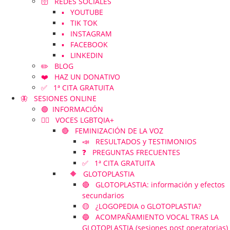
🛜 REDES SOCIALES
▪️ YOUTUBE
▪️ TIK TOK
▪️ INSTAGRAM
▪️ FACEBOOK
▪️ LINKEDIN
✏️ BLOG
❤️ HAZ UN DONATIVO
✅ 1ª CITA GRATUITA
🦋 SESIONES ONLINE
🟢 INFORMACIÓN
🏳️‍🌈 VOCES LGBTQIA+
🔴 FEMINIZACIÓN DE LA VOZ
📣 RESULTADOS y TESTIMONIOS
❓ PREGUNTAS FRECUENTES
✅ 1ª CITA GRATUITA
🔶 GLOTOPLASTIA
🔴 GLOTOPLASTIA: información y efectos
secundarios
🟡 ¿LOGOPEDIA o GLOTOPLASTIA?
🔵 ACOMPAÑAMIENTO VOCAL TRAS LA
GLOTOPLASTIA (sesiones post operatorias)