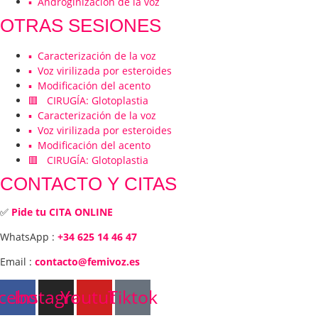
▪️ Androginización de la voz
OTRAS SESIONES
▪️ Caracterización de la voz
▪️ Voz virilizada por esteroides
▪️ Modificación del acento
🟥 CIRUGÍA: Glotoplastia
▪️ Caracterización de la voz
▪️ Voz virilizada por esteroides
▪️ Modificación del acento
🟥 CIRUGÍA: Glotoplastia
CONTACTO Y CITAS
✅
Pide tu CITA ONLINE
WhatsApp :
+34 625 14 46 47
Email :
contacto@femivoz.es
cebook
Instagram
Youtube
Tiktok