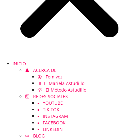
INICIO
👤 ACERCA DE
🦋 Femivoz
👱🏻‍♀️ Mariela Astudillo
💡 El Método Astudillo
🛜 REDES SOCIALES
▪️ YOUTUBE
▪️ TIK TOK
▪️ INSTAGRAM
▪️ FACEBOOK
▪️ LINKEDIN
✏️ BLOG