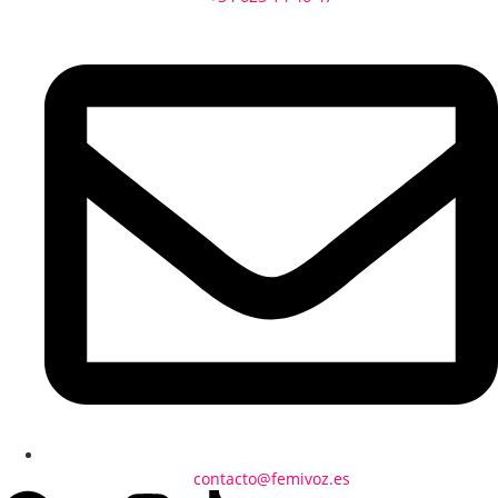
contacto@femivoz.es