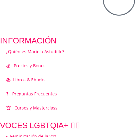
INFORMACIÓN
¿Quién es Mariela Astudillo?
💰 Precios y Bonos
📚 Libros & Ebooks
❓ Preguntas Frecuentes
🏆 Cursos y Masterclass
VOCES LGBTQIA+ 🏳️‍🌈
▪️ Feminización de la voz