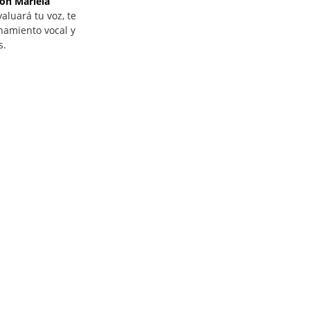
on Mariela
valuará tu voz, te
namiento vocal y
s.