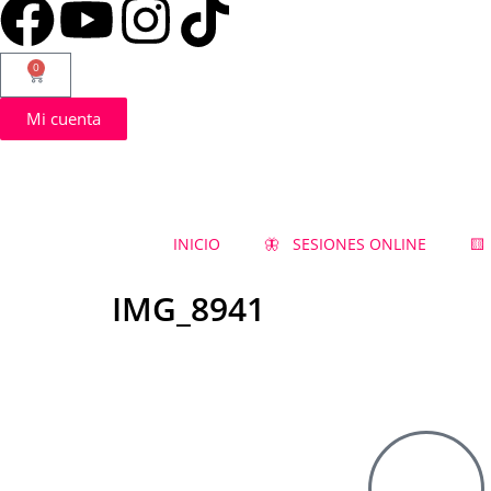
0
Mi cuenta
INICIO
🦋 SESIONES ONLINE
🟨
IMG_8941