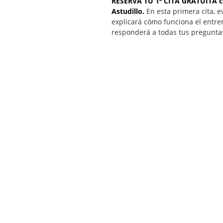
RESERVA TU 1ª CITA GRATUITA c
Astudillo.
En esta primera cita, e
explicará cómo funciona el entre
responderá a todas tus pregunta