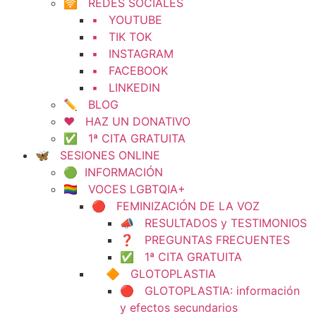
🛜 REDES SOCIALES
▪️ YOUTUBE
▪️ TIK TOK
▪️ INSTAGRAM
▪️ FACEBOOK
▪️ LINKEDIN
✏️ BLOG
❤️ HAZ UN DONATIVO
✅ 1ª CITA GRATUITA
🦋 SESIONES ONLINE
🟢 INFORMACIÓN
🏳️‍🌈 VOCES LGBTQIA+
🔴 FEMINIZACIÓN DE LA VOZ
📣 RESULTADOS y TESTIMONIOS
❓ PREGUNTAS FRECUENTES
✅ 1ª CITA GRATUITA
🔶 GLOTOPLASTIA
🔴 GLOTOPLASTIA: información
y efectos secundarios