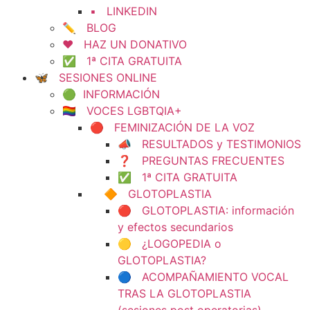
▪️ LINKEDIN
✏️ BLOG
❤️ HAZ UN DONATIVO
✅ 1ª CITA GRATUITA
🦋 SESIONES ONLINE
🟢 INFORMACIÓN
🏳️‍🌈 VOCES LGBTQIA+
🔴 FEMINIZACIÓN DE LA VOZ
📣 RESULTADOS y TESTIMONIOS
❓ PREGUNTAS FRECUENTES
✅ 1ª CITA GRATUITA
🔶 GLOTOPLASTIA
🔴 GLOTOPLASTIA: información
y efectos secundarios
🟡 ¿LOGOPEDIA o
GLOTOPLASTIA?
🔵 ACOMPAÑAMIENTO VOCAL
TRAS LA GLOTOPLASTIA