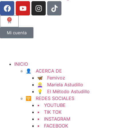
0
Mi cuenta
INICIO
👤 ACERCA DE
🦋 Femivoz
👱🏻‍♀️ Mariela Astudillo
💡 El Método Astudillo
🛜 REDES SOCIALES
▪️ YOUTUBE
▪️ TIK TOK
▪️ INSTAGRAM
▪️ FACEBOOK