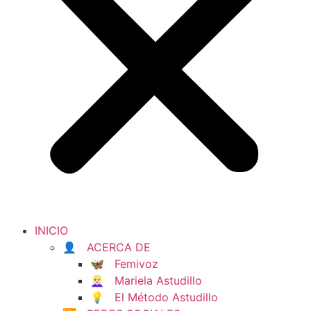
INICIO
👤 ACERCA DE
🦋 Femivoz
👱🏻‍♀️ Mariela Astudillo
💡 El Método Astudillo