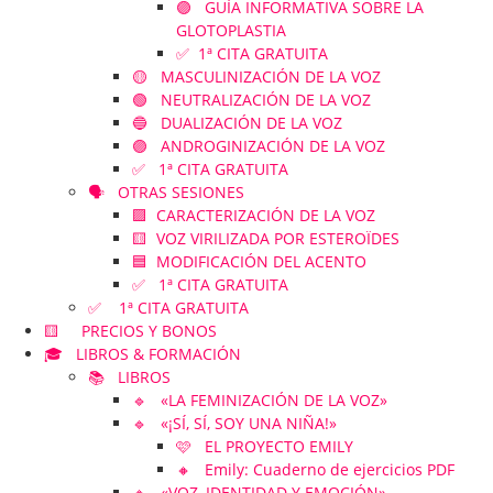
🟣 GUÍA INFORMATIVA SOBRE LA
GLOTOPLASTIA
✅ 1ª CITA GRATUITA
🟡 MASCULINIZACIÓN DE LA VOZ
🟢 NEUTRALIZACIÓN DE LA VOZ
🔵 DUALIZACIÓN DE LA VOZ
🟣 ANDROGINIZACIÓN DE LA VOZ
✅ 1ª CITA GRATUITA
🗣️ OTRAS SESIONES
🟪 CARACTERIZACIÓN DE LA VOZ
🟨 VOZ VIRILIZADA POR ESTEROÏDES
🟦 MODIFICACIÓN DEL ACENTO
✅ 1ª CITA GRATUITA
✅ 1ª CITA GRATUITA
🟨 PRECIOS Y BONOS
🎓 LIBROS & FORMACIÓN
📚 LIBROS
🔹 «LA FEMINIZACIÓN DE LA VOZ»
🔹 «¡SÍ, SÍ, SOY UNA NIÑA!»
🩷 EL PROYECTO EMILY
🔸 Emily: Cuaderno de ejercicios PDF
🔹 «VOZ, IDENTIDAD Y EMOCIÓN»