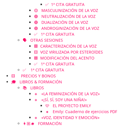
✅ 1ª CITA GRATUITA
🟡 MASCULINIZACIÓN DE LA VOZ
🟢 NEUTRALIZACIÓN DE LA VOZ
🔵 DUALIZACIÓN DE LA VOZ
🟣 ANDROGINIZACIÓN DE LA VOZ
✅ 1ª CITA GRATUITA
🗣️ OTRAS SESIONES
🟪 CARACTERIZACIÓN DE LA VOZ
🟨 VOZ VIRILIZADA POR ESTEROÏDES
🟦 MODIFICACIÓN DEL ACENTO
✅ 1ª CITA GRATUITA
✅ 1ª CITA GRATUITA
🟨 PRECIOS Y BONOS
🎓 LIBROS & FORMACIÓN
📚 LIBROS
🔹 «LA FEMINIZACIÓN DE LA VOZ»
🔹 «¡SÍ, SÍ, SOY UNA NIÑA!»
🩷 EL PROYECTO EMILY
🔸 Emily: Cuaderno de ejercicios PDF
🔹 «VOZ, IDENTIDAD Y EMOCIÓN»
👩🏼‍🎓 FORMACIÓN