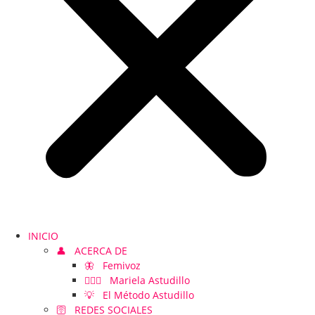
INICIO
👤 ACERCA DE
🦋 Femivoz
👱🏻‍♀️ Mariela Astudillo
💡 El Método Astudillo
🛜 REDES SOCIALES