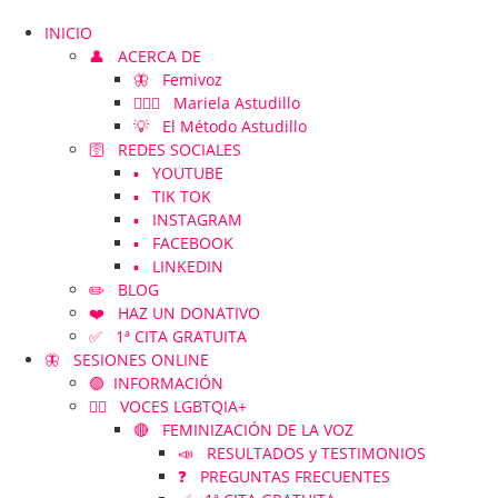
INICIO
👤 ACERCA DE
🦋 Femivoz
👱🏻‍♀️ Mariela Astudillo
💡 El Método Astudillo
🛜 REDES SOCIALES
▪️ YOUTUBE
▪️ TIK TOK
▪️ INSTAGRAM
▪️ FACEBOOK
▪️ LINKEDIN
✏️ BLOG
❤️ HAZ UN DONATIVO
✅ 1ª CITA GRATUITA
🦋 SESIONES ONLINE
🟢 INFORMACIÓN
🏳️‍🌈 VOCES LGBTQIA+
🔴 FEMINIZACIÓN DE LA VOZ
📣 RESULTADOS y TESTIMONIOS
❓ PREGUNTAS FRECUENTES