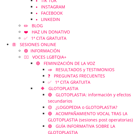
▪️ TIK TOK
▪️ INSTAGRAM
▪️ FACEBOOK
▪️ LINKEDIN
✏️ BLOG
❤️ HAZ UN DONATIVO
✅ 1ª CITA GRATUITA
🦋 SESIONES ONLINE
🟢 INFORMACIÓN
🏳️‍🌈 VOCES LGBTQIA+
🔴 FEMINIZACIÓN DE LA VOZ
📣 RESULTADOS y TESTIMONIOS
❓ PREGUNTAS FRECUENTES
✅ 1ª CITA GRATUITA
🔶 GLOTOPLASTIA
🔴 GLOTOPLASTIA: información y efectos
secundarios
🟡 ¿LOGOPEDIA o GLOTOPLASTIA?
🔵 ACOMPAÑAMIENTO VOCAL TRAS LA
GLOTOPLASTIA (sesiones post operatorias)
🟣 GUÍA INFORMATIVA SOBRE LA
GLOTOPLASTIA