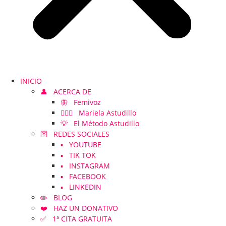
INICIO
👤 ACERCA DE
🦋 Femivoz
👱🏻‍♀️ Mariela Astudillo
💡 El Método Astudillo
🛜 REDES SOCIALES
▪️ YOUTUBE
▪️ TIK TOK
▪️ INSTAGRAM
▪️ FACEBOOK
▪️ LINKEDIN
✏️ BLOG
❤️ HAZ UN DONATIVO
✅ 1ª CITA GRATUITA