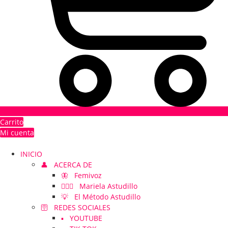
Carrito
Mi cuenta
INICIO
👤 ACERCA DE
🦋 Femivoz
👱🏻‍♀️ Mariela Astudillo
💡 El Método Astudillo
🛜 REDES SOCIALES
▪️ YOUTUBE