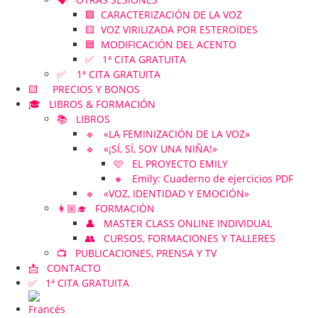
🟪 CARACTERIZACIÓN DE LA VOZ
🟨 VOZ VIRILIZADA POR ESTEROÏDES
🟦 MODIFICACIÓN DEL ACENTO
✅ 1ª CITA GRATUITA
✅ 1ª CITA GRATUITA
🟨 PRECIOS Y BONOS
🎓 LIBROS & FORMACIÓN
📚 LIBROS
🔹 «LA FEMINIZACIÓN DE LA VOZ»
🔹 «¡SÍ, SÍ, SOY UNA NIÑA!»
🩷 EL PROYECTO EMILY
🔸 Emily: Cuaderno de ejercicios PDF
🔹 «VOZ, IDENTIDAD Y EMOCIÓN»
👩🏼‍🎓 FORMACIÓN
👤 MASTER CLASS ONLINE INDIVIDUAL
👥 CURSOS, FORMACIONES Y TALLERES
📺 PUBLICACIONES, PRENSA Y TV
📩 CONTACTO
✅ 1ª CITA GRATUITA