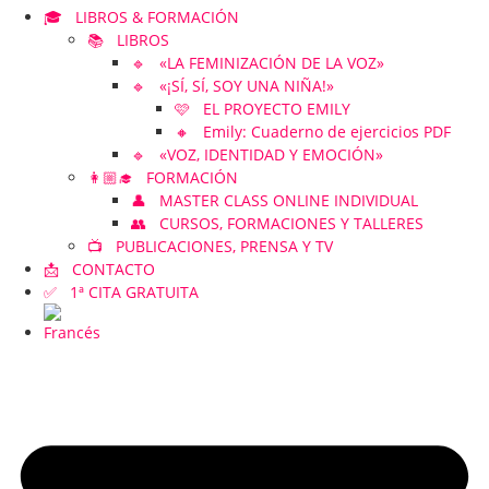
🎓 LIBROS & FORMACIÓN
📚 LIBROS
🔹 «LA FEMINIZACIÓN DE LA VOZ»
🔹 «¡SÍ, SÍ, SOY UNA NIÑA!»
🩷 EL PROYECTO EMILY
🔸 Emily: Cuaderno de ejercicios PDF
🔹 «VOZ, IDENTIDAD Y EMOCIÓN»
👩🏼‍🎓 FORMACIÓN
👤 MASTER CLASS ONLINE INDIVIDUAL
👥 CURSOS, FORMACIONES Y TALLERES
📺 PUBLICACIONES, PRENSA Y TV
📩 CONTACTO
✅ 1ª CITA GRATUITA