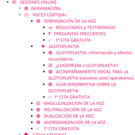
🦋 SESIONES ONLINE
🟢 INFORMACIÓN
🏳️‍🌈 VOCES LGBTQIA+
🔴 FEMINIZACIÓN DE LA VOZ
📣 RESULTADOS y TESTIMONIOS
❓ PREGUNTAS FRECUENTES
✅ 1ª CITA GRATUITA
🔶 GLOTOPLASTIA
🔴 GLOTOPLASTIA: información y efectos
secundarios
🟡 ¿LOGOPEDIA o GLOTOPLASTIA?
🔵 ACOMPAÑAMIENTO VOCAL TRAS LA
GLOTOPLASTIA (sesiones post operatorias)
🟣 GUÍA INFORMATIVA SOBRE LA
GLOTOPLASTIA
✅ 1ª CITA GRATUITA
🟡 MASCULINIZACIÓN DE LA VOZ
🟢 NEUTRALIZACIÓN DE LA VOZ
🔵 DUALIZACIÓN DE LA VOZ
🟣 ANDROGINIZACIÓN DE LA VOZ
✅ 1ª CITA GRATUITA
🗣️ OTRAS SESIONES