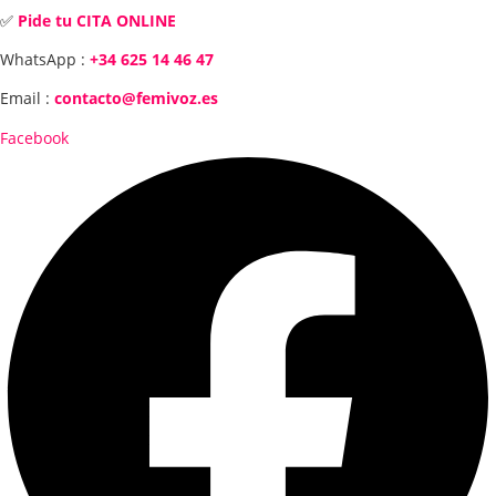
✅
Pide tu CITA ONLINE
WhatsApp :
+34 625 14 46 47
Email :
contacto@femivoz.es
Facebook