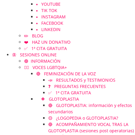
▪️ YOUTUBE
▪️ TIK TOK
▪️ INSTAGRAM
▪️ FACEBOOK
▪️ LINKEDIN
✏️ BLOG
❤️ HAZ UN DONATIVO
✅ 1ª CITA GRATUITA
🦋 SESIONES ONLINE
🟢 INFORMACIÓN
🏳️‍🌈 VOCES LGBTQIA+
🔴 FEMINIZACIÓN DE LA VOZ
📣 RESULTADOS y TESTIMONIOS
❓ PREGUNTAS FRECUENTES
✅ 1ª CITA GRATUITA
🔶 GLOTOPLASTIA
🔴 GLOTOPLASTIA: información y efectos
secundarios
🟡 ¿LOGOPEDIA o GLOTOPLASTIA?
🔵 ACOMPAÑAMIENTO VOCAL TRAS LA
GLOTOPLASTIA (sesiones post operatorias)