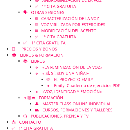
🟣 ANDROGINIZACIÓN DE LA VOZ
✅ 1ª CITA GRATUITA
🗣️ OTRAS SESIONES
🟪 CARACTERIZACIÓN DE LA VOZ
🟨 VOZ VIRILIZADA POR ESTEROÏDES
🟦 MODIFICACIÓN DEL ACENTO
✅ 1ª CITA GRATUITA
✅ 1ª CITA GRATUITA
🟨 PRECIOS Y BONOS
🎓 LIBROS & FORMACIÓN
📚 LIBROS
🔹 «LA FEMINIZACIÓN DE LA VOZ»
🔹 «¡SÍ, SÍ, SOY UNA NIÑA!»
🩷 EL PROYECTO EMILY
🔸 Emily: Cuaderno de ejercicios PDF
🔹 «VOZ, IDENTIDAD Y EMOCIÓN»
👩🏼‍🎓 FORMACIÓN
👤 MASTER CLASS ONLINE INDIVIDUAL
👥 CURSOS, FORMACIONES Y TALLERES
📺 PUBLICACIONES, PRENSA Y TV
📩 CONTACTO
✅ 1ª CITA GRATUITA