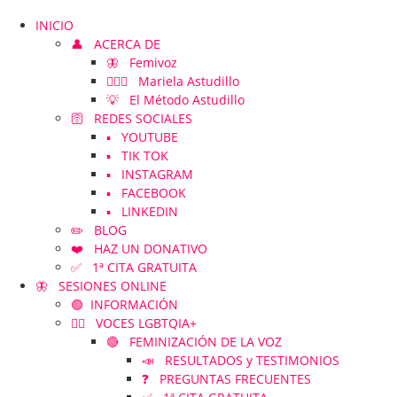
INICIO
👤 ACERCA DE
🦋 Femivoz
👱🏻‍♀️ Mariela Astudillo
💡 El Método Astudillo
🛜 REDES SOCIALES
▪️ YOUTUBE
▪️ TIK TOK
▪️ INSTAGRAM
▪️ FACEBOOK
▪️ LINKEDIN
✏️ BLOG
❤️ HAZ UN DONATIVO
✅ 1ª CITA GRATUITA
🦋 SESIONES ONLINE
🟢 INFORMACIÓN
🏳️‍🌈 VOCES LGBTQIA+
🔴 FEMINIZACIÓN DE LA VOZ
📣 RESULTADOS y TESTIMONIOS
❓ PREGUNTAS FRECUENTES