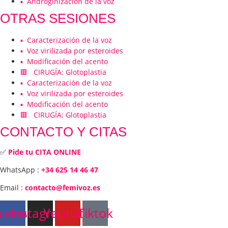
▪️ Androginización de la voz
OTRAS SESIONES
▪️ Caracterización de la voz
▪️ Voz virilizada por esteroides
▪️ Modificación del acento
🟥 CIRUGÍA: Glotoplastia
▪️ Caracterización de la voz
▪️ Voz virilizada por esteroides
▪️ Modificación del acento
🟥 CIRUGÍA: Glotoplastia
CONTACTO Y CITAS
✅
Pide tu CITA ONLINE
WhatsApp :
+34 625 14 46 47
Email :
contacto@femivoz.es
cebook
Instagram
Youtube
Tiktok