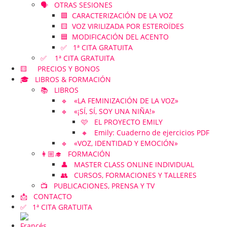
🗣️ OTRAS SESIONES
🟪 CARACTERIZACIÓN DE LA VOZ
🟨 VOZ VIRILIZADA POR ESTEROÏDES
🟦 MODIFICACIÓN DEL ACENTO
✅ 1ª CITA GRATUITA
✅ 1ª CITA GRATUITA
🟨 PRECIOS Y BONOS
🎓 LIBROS & FORMACIÓN
📚 LIBROS
🔹 «LA FEMINIZACIÓN DE LA VOZ»
🔹 «¡SÍ, SÍ, SOY UNA NIÑA!»
🩷 EL PROYECTO EMILY
🔸 Emily: Cuaderno de ejercicios PDF
🔹 «VOZ, IDENTIDAD Y EMOCIÓN»
👩🏼‍🎓 FORMACIÓN
👤 MASTER CLASS ONLINE INDIVIDUAL
👥 CURSOS, FORMACIONES Y TALLERES
📺 PUBLICACIONES, PRENSA Y TV
📩 CONTACTO
✅ 1ª CITA GRATUITA