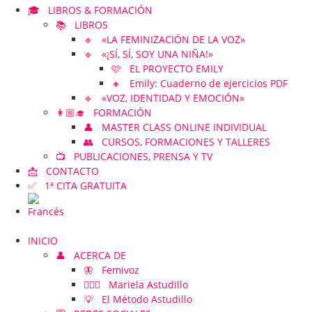
🎓 LIBROS & FORMACIÓN
📚 LIBROS
🔹 «LA FEMINIZACIÓN DE LA VOZ»
🔹 «¡SÍ, SÍ, SOY UNA NIÑA!»
🩷 EL PROYECTO EMILY
🔸 Emily: Cuaderno de ejercicios PDF
🔹 «VOZ, IDENTIDAD Y EMOCIÓN»
👩🏼‍🎓 FORMACIÓN
👤 MASTER CLASS ONLINE INDIVIDUAL
👥 CURSOS, FORMACIONES Y TALLERES
📺 PUBLICACIONES, PRENSA Y TV
📩 CONTACTO
✅ 1ª CITA GRATUITA
INICIO
👤 ACERCA DE
🦋 Femivoz
👱🏻‍♀️ Mariela Astudillo
💡 El Método Astudillo