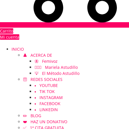
Carrito
Mi cuenta
INICIO
👤 ACERCA DE
🦋 Femivoz
👱🏻‍♀️ Mariela Astudillo
💡 El Método Astudillo
🛜 REDES SOCIALES
▪️ YOUTUBE
▪️ TIK TOK
▪️ INSTAGRAM
▪️ FACEBOOK
▪️ LINKEDIN
✏️ BLOG
❤️ HAZ UN DONATIVO
✅ 1ª CITA GRATUITA