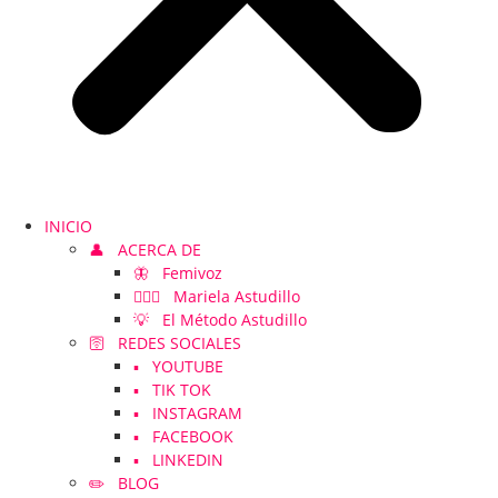
INICIO
👤 ACERCA DE
🦋 Femivoz
👱🏻‍♀️ Mariela Astudillo
💡 El Método Astudillo
🛜 REDES SOCIALES
▪️ YOUTUBE
▪️ TIK TOK
▪️ INSTAGRAM
▪️ FACEBOOK
▪️ LINKEDIN
✏️ BLOG