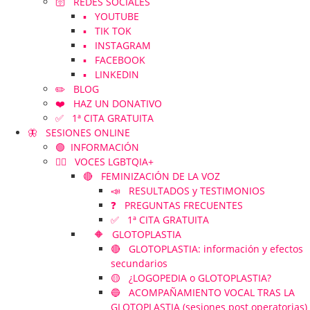
🛜 REDES SOCIALES
▪️ YOUTUBE
▪️ TIK TOK
▪️ INSTAGRAM
▪️ FACEBOOK
▪️ LINKEDIN
✏️ BLOG
❤️ HAZ UN DONATIVO
✅ 1ª CITA GRATUITA
🦋 SESIONES ONLINE
🟢 INFORMACIÓN
🏳️‍🌈 VOCES LGBTQIA+
🔴 FEMINIZACIÓN DE LA VOZ
📣 RESULTADOS y TESTIMONIOS
❓ PREGUNTAS FRECUENTES
✅ 1ª CITA GRATUITA
🔶 GLOTOPLASTIA
🔴 GLOTOPLASTIA: información y efectos
secundarios
🟡 ¿LOGOPEDIA o GLOTOPLASTIA?
🔵 ACOMPAÑAMIENTO VOCAL TRAS LA
GLOTOPLASTIA (sesiones post operatorias)