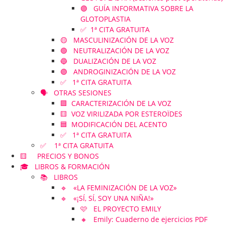
🟣 GUÍA INFORMATIVA SOBRE LA
GLOTOPLASTIA
✅ 1ª CITA GRATUITA
🟡 MASCULINIZACIÓN DE LA VOZ
🟢 NEUTRALIZACIÓN DE LA VOZ
🔵 DUALIZACIÓN DE LA VOZ
🟣 ANDROGINIZACIÓN DE LA VOZ
✅ 1ª CITA GRATUITA
🗣️ OTRAS SESIONES
🟪 CARACTERIZACIÓN DE LA VOZ
🟨 VOZ VIRILIZADA POR ESTEROÏDES
🟦 MODIFICACIÓN DEL ACENTO
✅ 1ª CITA GRATUITA
✅ 1ª CITA GRATUITA
🟨 PRECIOS Y BONOS
🎓 LIBROS & FORMACIÓN
📚 LIBROS
🔹 «LA FEMINIZACIÓN DE LA VOZ»
🔹 «¡SÍ, SÍ, SOY UNA NIÑA!»
🩷 EL PROYECTO EMILY
🔸 Emily: Cuaderno de ejercicios PDF