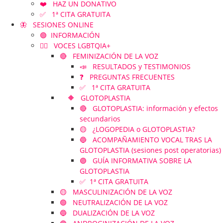
❤️ HAZ UN DONATIVO
✅ 1ª CITA GRATUITA
🦋 SESIONES ONLINE
🟢 INFORMACIÓN
🏳️‍🌈 VOCES LGBTQIA+
🔴 FEMINIZACIÓN DE LA VOZ
📣 RESULTADOS y TESTIMONIOS
❓ PREGUNTAS FRECUENTES
✅ 1ª CITA GRATUITA
🔶 GLOTOPLASTIA
🔴 GLOTOPLASTIA: información y efectos
secundarios
🟡 ¿LOGOPEDIA o GLOTOPLASTIA?
🔵 ACOMPAÑAMIENTO VOCAL TRAS LA
GLOTOPLASTIA (sesiones post operatorias)
🟣 GUÍA INFORMATIVA SOBRE LA
GLOTOPLASTIA
✅ 1ª CITA GRATUITA
🟡 MASCULINIZACIÓN DE LA VOZ
🟢 NEUTRALIZACIÓN DE LA VOZ
🔵 DUALIZACIÓN DE LA VOZ